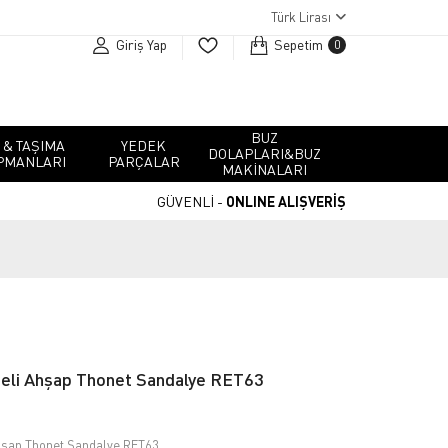
Türk Lirası
Giriş Yap
Sepetim
0
BUZ
 & TAŞIMA
YEDEK
DOLAPLARI&BUZ
PMANLARI
PARÇALAR
MAKINALARI
GÜVENLİ -
ONLINE ALIŞVERİŞ
li Ahşap Thonet Sandalye RET63
şap Thonet Sandalye RET63