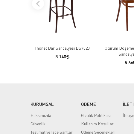
Thonet Bar Sandalyesi BS7020
Oturum Döşeme 
Sandalye
8.140
5.66
KURUMSAL
ÖDEME
İLET
Hakkımızda
Gizlilik Politikası
İletiş
Güvenlik
Kullanım Koşulları
Teslimat ve İade Şartları
Ödeme Seçenekleri