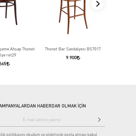
şeme Ahşap Thonet
Thonet Bar Sandalyesi BS7017
lye ret29
9.900
665
AMPANYALARDAN HABERDAR OLMAK İÇİN
ilik politikasını
okudum ve elektronik posta almayı kabul