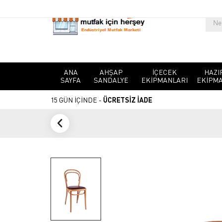
ANA
AHŞAP
İÇECEK
HAZI
SAYFA
SANDALYE
EKIPMANLARI
EKIPMA
15 GÜN İÇİNDE -
ÜCRETSİZ İADE