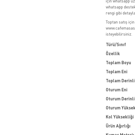
için whatsapp üz
whatsapp destek
rengi gibi detayla
Toptan satış içi
www.cafemasasand
isteyebilirsiniz.
Türü/Sınıf
Özellik
Toplam Boyu
Toplam Eni
Toplam Derinli
Oturum Eni
Oturum Derinli
Oturum Yüksek
Kol Yüksekliği
Ürün Ağırlığı
Kumaş Metrajı