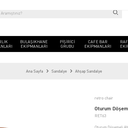
RLIK
BULAŞIKHANE
PIŞIRICI
CAFE BAR
RAF
NLARI
EKIPMANLARI
GRUBU
EKIPMANLARI
EKI
Ana Sayfa
Sandalye
Ahşap Sandalye
retro chair
Oturum Döşeme
RET63
Oturum Döşemeli Ah