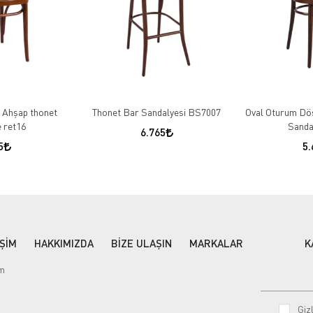
Ahşap thonet
Thonet Bar Sandalyesi BS7007
Oval Oturum Dö
 ret16
Sanda
6.765
5
5.
İŞİM
HAKKIMIZDA
BİZE ULAŞIN
MARKALAR
K
im
Gizl