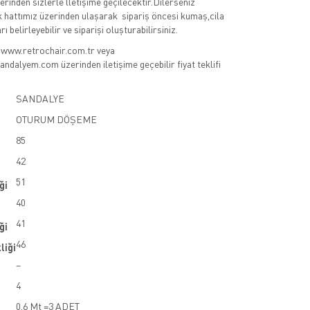
erinden sizlerle lletişime geçilecektir.Dilerseniz
 hattımız üzerinden ulaşarak sipariş öncesi kumaş,cila
rı belirleyebilir ve siparişi oluşturabilirsiniz.
n www.retrochair.com.tr veya
alyem.com üzerinden iletişime geçebilir fiyat teklifi
SANDALYE
OTURUM DÖŞEME
85
42
51
ği
40
41
ği
46
liği
–
4
0,6 Mt =3 ADET