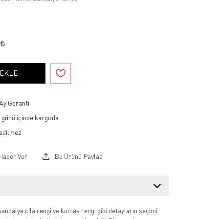
2
 EKLE
Ay Garanti
ş günü içinde kargoda
Haber Ver
Bu Ürünü Paylaş
sandalye cila rengi ve kumaş rengi gibi detayların seçimi