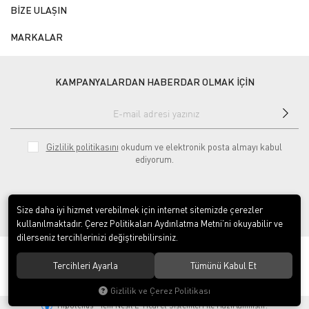
BİZE ULAŞIN
MARKALAR
KAMPANYALARDAN HABERDAR OLMAK İÇİN
Gizlilik politikasını
okudum ve elektronik posta almayı kabul
ediyorum.
Size daha iyi hizmet verebilmek için internet sitemizde çerezler
kullanılmaktadır. Çerez Politikaları Aydınlatma Metni’ni okuyabilir ve
dilerseniz tercihlerinizi değiştirebilirsiniz.
© 2020
ÇINAR ENDÜSTRİYEL MUTFAK LTD.ŞTİ.
. Tüm hakları saklıdır.
Tercihleri Ayarla
Tümünü Kabul Et
Gizlilik ve Çerez Politikası
®
Hipotenüs
Yeni Nesil E-Ticaret Sistemleri ile Hazırlanmıştır.