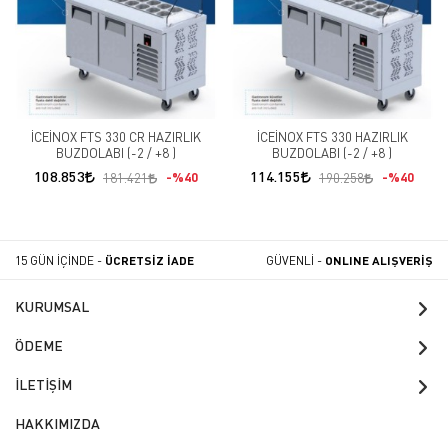
İCEİNOX FTS 330 CR HAZIRLIK
İCEİNOX FTS 330 HAZIRLIK
BUZDOLABI (-2 / +8 )
BUZDOLABI (-2 / +8 )
108.853
114.155
%40
%40
181.421
190.258
15 GÜN İÇİNDE -
ÜCRETSİZ İADE
GÜVENLİ -
ONLINE ALIŞVERİŞ
KURUMSAL
ÖDEME
İLETİŞİM
HAKKIMIZDA