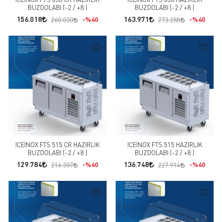
BUZDOLABI (-2 / +8 )
BUZDOLABI (-2 / +8 )
156.018
163.971
%40
%40
260.030
273.285
İCEİNOX FTS 515 CR HAZIRLIK
İCEİNOX FTS 515 HAZIRLIK
BUZDOLABI (-2 / +8 )
BUZDOLABI (-2 / +8 )
129.784
136.748
%40
%40
216.307
227.914