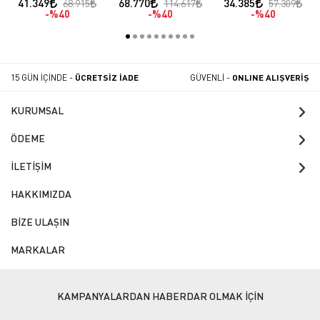
41.349
68.770
34.385
68.915
114.617
57.309
( 220V)
%40
%40
%40
15 GÜN İÇİNDE -
ÜCRETSİZ İADE
GÜVENLİ -
ONLINE ALIŞVERİŞ
KURUMSAL
ÖDEME
İLETİŞİM
HAKKIMIZDA
BİZE ULAŞIN
MARKALAR
KAMPANYALARDAN HABERDAR OLMAK İÇİN