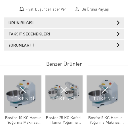
Fiyatı Düşünce Haber Ver
Bu Ürünü Paylaş
ÜRÜN BILGISI
TAKSIT SEÇENEKLERI
YORUMLAR
(0)
Benzer Ürünler
TÜKENDİ
TÜKENDİ
TÜKENDİ
Bosfor 10 KG Hamur
Bosfor 25 KG Kafesli
Bosfor 5 KG Hamur
Yoğurma Makinası
Hamur Yoğurma
Yoğurma Makinası
UHM-10T ( 380V)
Makinası UHMK-25M
UHM-5M (220V)