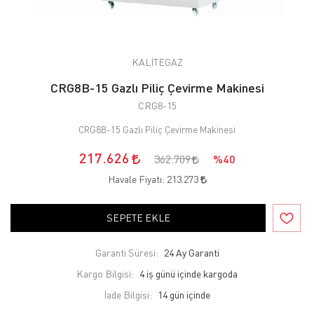
KALİTEGAZ
CRG8B-15 Gazlı Piliç Çevirme Makinesi
CRG8-15
CRG8B-15 Gazlı Piliç Çevirme Makinesi
217.626
362.709
%40
Havale Fiyatı:
213.273
SEPETE EKLE
Garanti Süresi:
24 Ay Garanti
Kargo Bilgisi:
4 iş günü içinde kargoda
İade Bilgisi: