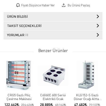
Fiyatı Düşünce Haber Ver
Bu Ürünü Paylaş
ÜRÜN BILGISI
TAKSIT SEÇENEKLERI
YORUMLAR
(0)
Benzer Ürünler
CRG5 Gazlı Piliç
C6060E 600 Serisi
KLG152-S Gazlı
Çevirme Makinesi
Elektrikli Ocak
Döner Ocağı Alttan
Motorlu Hareketli
122.662
28.885
47.482
204.436
48.142
79.137