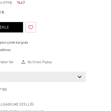
76.079
%47
56
 EKLE
 günü içinde kargoda
Haber Ver
Bu Ürünü Paylaş
*300
ALIŞABİLME ÖZELLİĞİ