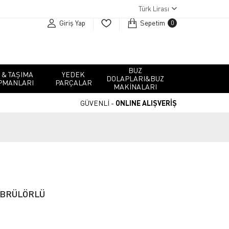
Türk Lirası
Giriş Yap
Sepetim
0
BUZ
 & TAŞIMA
YEDEK
DOLAPLARI&BUZ
PMANLARI
PARÇALAR
MAKINALARI
GÜVENLİ -
ONLINE ALIŞVERİŞ
 BRÜLÖRLÜ