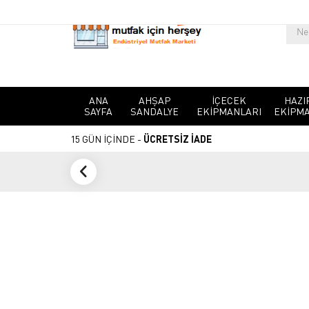
ANA
AHŞAP
İÇECEK
HAZI
SAYFA
SANDALYE
EKIPMANLARI
EKIPMA
15 GÜN İÇİNDE -
ÜCRETSİZ İADE