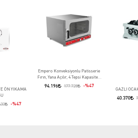
Empero Konveksiyonlu Patisserie
Fırın, Yana Açılır, 4 Tepsi Kapasiteli,
Elektrikli
94.196
%47
177.728
E ÖN YIKAMA
GAZLI OCA
ŞU
40.370
%47
433