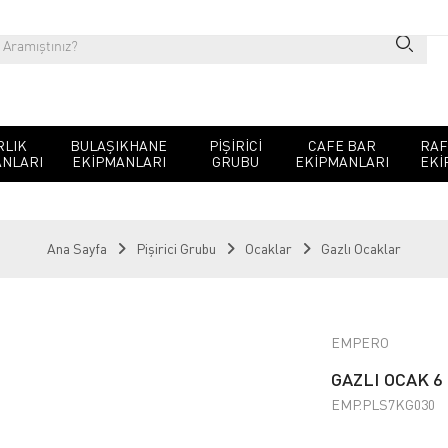
RLIK
BULAŞIKHANE
PIŞIRICI
CAFE BAR
RAF
NLARI
EKIPMANLARI
GRUBU
EKIPMANLARI
EKI
Ana Sayfa
Pişirici Grubu
Ocaklar
Gazlı Ocaklar
EMPERO
GAZLI OCAK 6
EMP.PLS7KG030