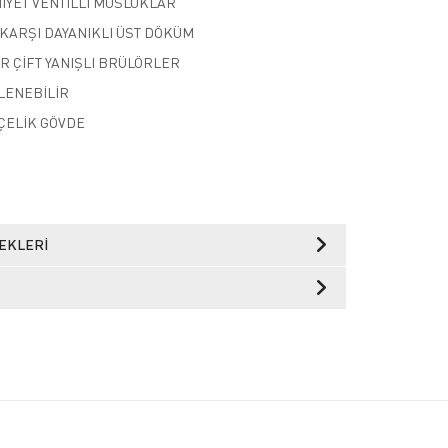
İYET VENTİLLİ MUSLUKLAR
KARŞI DAYANIKLI ÜST DÖKÜM
R ÇİFT YANIŞLI BRÜLÖRLER
ZLENEBİLİR
ÇELİK GÖVDE
EKLERI