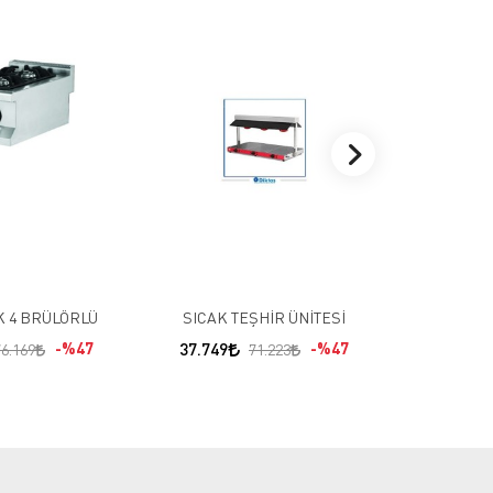
PLASTİK
ARAB
7.340
K 4 BRÜLÖRLÜ
SICAK TEŞHİR ÜNİTESİ
%47
37.749
%47
76.169
71.223