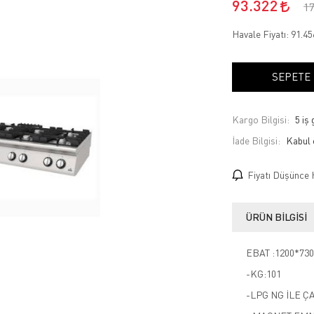
93.322
1
Havale Fiyatı:
91.4
SEPETE
Kargo Bilgisi:
5 iş
İade Bilgisi:
Fiyatı Düşünce 
ÜRÜN BILGISI
EBAT :1200*730
-KG:101
-LPG NG İLE Ç