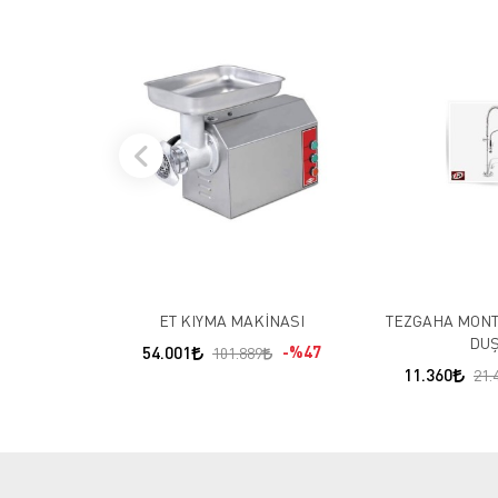
ET KIYMA MAKİNASI
TEZGAHA MONT
DU
54.001
%47
101.889
11.360
21.