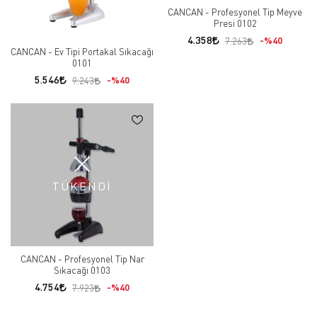
CANCAN - Profesyonel Tip Meyve
Presi 0102
4.358
%40
7.263
CANCAN - Ev Tipi Portakal Sıkacağı
0101
5.546
%40
9.243
TÜKENDİ
CANCAN - Profesyonel Tip Nar
Sıkacağı 0103
4.754
%40
7.923