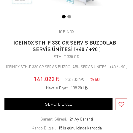
ICEINOX
İCEİNOX STH-F 330 CR SERVİS BUZDOLABI-
SERVİS ÜNİTESİ (+40 / +90 )
STH-F 330 CR
İCEİNOX STH-F 330 CR SERVİS BUZDOLABI- SERVİS ÜNİTESİ (+40 / +90 )
141.022
235.036
%40
Havale Fiyatı:
138.201
SEPETE EKLE
Garanti Süresi:
24 Ay Garanti
Kargo Bilgisi:
15 iş günü içinde kargoda