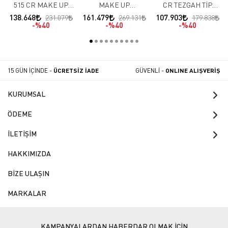
515 CR MAKE UP
MAKE UP
CR TEZGAH TİP
BUZDOLABI
BUZDOLAPLARI 4
BUZDOLABI ÖNÜ
138.648
161.479
107.903
231.079
269.131
179.838
MERMERLİ (-2 / +8 )
KAPILI YÜKSEK (-2 /
CAMLI -2 / +8
%40
%40
%40
+8 )
15 GÜN İÇİNDE -
ÜCRETSİZ İADE
GÜVENLİ -
ONLINE ALIŞVERİŞ
KURUMSAL
ÖDEME
İLETİŞİM
HAKKIMIZDA
BİZE ULAŞIN
MARKALAR
KAMPANYALARDAN HABERDAR OLMAK İÇİN