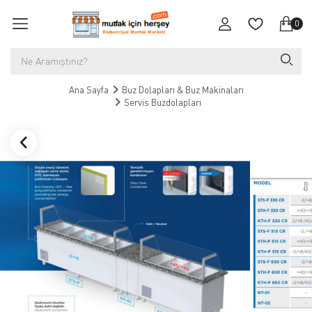
0
Ana Sayfa
Buz Dolapları & Buz Makinaları
Servis Buzdolapları