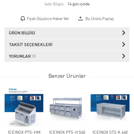
İade Bilgisi:
Fiyatı Düşünce Haber Ver
Bu Ürünü Paylaş
ÜRÜN BILGISI
TAKSIT SEÇENEKLERI
YORUMLAR
(0)
Benzer Ürünler
İCEİNOX PTS-HM
İCEİNOX PTS-H 560
İCEİNOX STS K 440