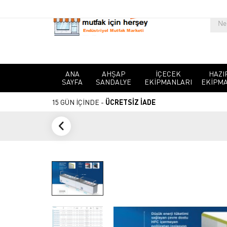
ANA
AHŞAP
İÇECEK
HAZI
SAYFA
SANDALYE
EKIPMANLARI
EKIPMA
15 GÜN İÇİNDE -
ÜCRETSİZ İADE