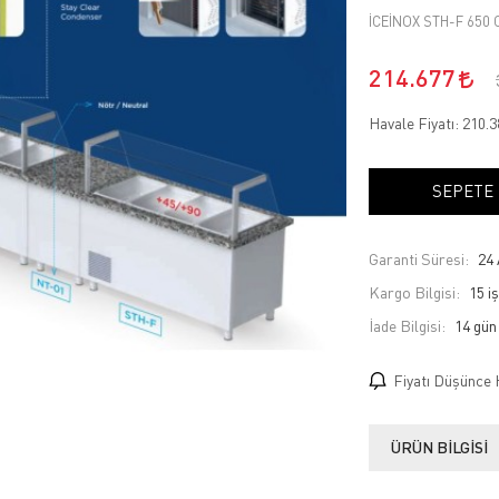
İCEİNOX STH-F 650 
214.677
Havale Fiyatı:
210.
SEPETE
Garanti Süresi:
24 
Kargo Bilgisi:
15 i
İade Bilgisi:
Fiyatı Düşünce 
ÜRÜN BILGISI