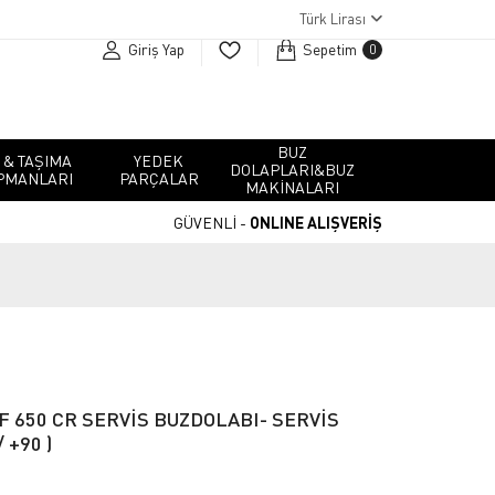
Türk Lirası
Giriş Yap
Sepetim
0
BUZ
 & TAŞIMA
YEDEK
DOLAPLARI&BUZ
PMANLARI
PARÇALAR
MAKINALARI
GÜVENLİ -
ONLINE ALIŞVERİŞ
F 650 CR SERVİS BUZDOLABI- SERVİS
 +90 )