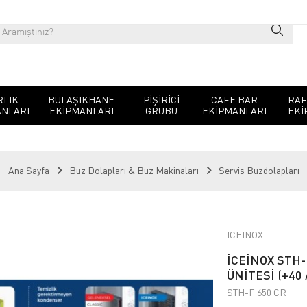
RLIK
BULAŞIKHANE
PIŞIRICI
CAFE BAR
RAF
NLARI
EKIPMANLARI
GRUBU
EKIPMANLARI
EKI
Ana Sayfa
Buz Dolapları & Buz Makinaları
Servis Buzdolapları
ICEINOX
İCEİNOX STH-
ÜNİTESİ (+40 /
STH-F 650 CR