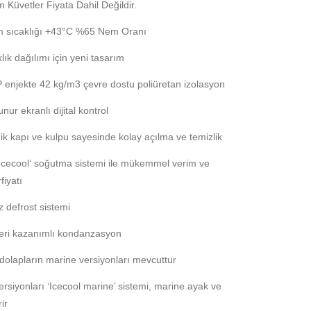
Küvetler Fiyata Dahil Değildir.
m sıcaklığı +43°C %65 Nem Oranı
klık dağılımı için yeni tasarım
P enjekte 42 kg/m3 çevre dostu poliüretan izolasyon
nur ekranlı dijital kontrol
k kapı ve kulpu sayesinde kolay açılma ve temizlik
 ‘Icecool‘ soğutma sistemi ile mükemmel verim ve
fiyatı
 defrost sistemi
 geri kazanımlı kondanzasyon
olapların marine versiyonları mevcuttur
rsiyonları ‘Icecool marine’ sistemi, marine ayak ve
rir