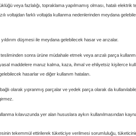
şüklüğü veya fazlalığı, topraklama yapılmamış olması, hatalı elektrik te
azılı voltajdan farklı voltajda kullanma nedenlerinden meydana gelebi
 yıldırım düşmesi ile meydana gelebilecek hasar ve arızalar.
 tesliminden sonra ürüne müdahale etmek veya arızalı parça kullanma
yasal maddelere maruz kalma, kaza, ihmal ve ehliyetsiz kişilerce kul
gelebilecek hasarlar ve diğer kullanım hataları.
bağlı olarak yıpranmış parçalar ve yedek parça olarak da kullanılabile
irmez.
llanma kılavuzunda yer alan hususlara aykırı kullanılmasından kayn
sinin tekemmül ettirilerek tüketiciye verilmesi sorumluluğu, tüketicini