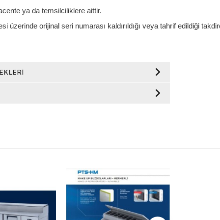
acente ya da temsilciliklere aittir.
si üzerinde orijinal seri numarası kaldırıldığı veya tahrif edildiği takdi
EKLERI