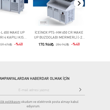
E UP
İCEİNOX PTS-HM 650 CR MAKE
İCEİNOX U
I 4 KAPILI KISA
UP BUZDOLABI MERMERLİ (-2 /
ALTI BUZDOLA
 / +8 )
+8 )
%40
170.966
%40
87.898
239.476
284.942
AMPANYALARDAN HABERDAR OLMAK İÇİN
ilik politikasını
okudum ve elektronik posta almayı kabul
ediyorum.