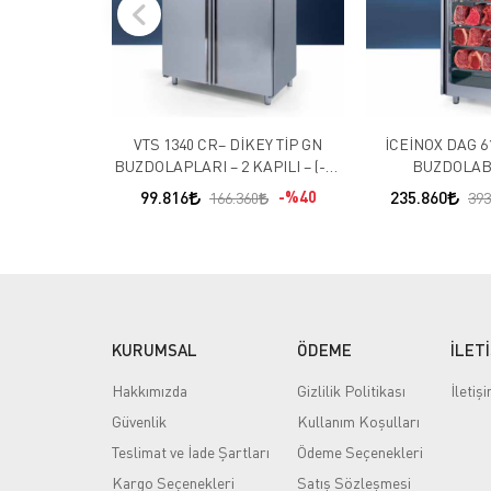
VTS 1340 CR– DİKEY TİP GN
İCEİNOX DAG 6
BUZDOLAPLARI – 2 KAPILI – (-2 /
+8 )
99.816
%40
235.860
166.360
393
KURUMSAL
ÖDEME
İLET
Hakkımızda
Gizlilik Politikası
İletiş
Güvenlik
Kullanım Koşulları
Teslimat ve İade Şartları
Ödeme Seçenekleri
Kargo Seçenekleri
Satış Sözleşmesi