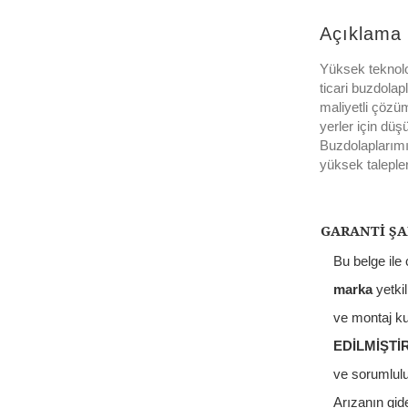
Açıklama
Yüksek teknoloj
ticari buzdolapl
maliyetli çözüm
yerler için düş
Buzdolaplarımı
yüksek talepleri
GARANTİ ŞA
Bu belge ile
marka
yetkil
ve montaj ku
EDİLMİŞTİ
ve sorumluluk
Arızanın gid