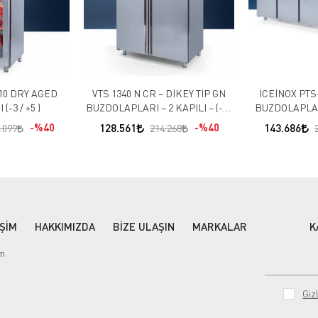
10 DRY AGED
VTS 1340 N CR – DİKEY TİP GN
İCEİNOX PTS-L 650 MAK
BUZDOLABI (-3 / +5 )
BUZDOLAPLARI – 2 KAPILI – (-10
BUZDOLAPLAR
/ -22)
(-2
%40
128.561
%40
143.686
.099
214.268
İŞİM
HAKKIMIZDA
BİZE ULAŞIN
MARKALAR
K
im
Gizl