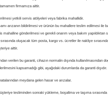
tamamen firmamıza aittir.
rilmesi yetkili servis atölyeleri veya fabrika mahallidir.
amı arızanın bildirilmesi ve ürünün bu mahallere teslim edilmesi ile ba
s mahalline gönderilmesi ve gerekli onarım veya bakım yapıldıktan 
ı sırasında oluşacak tüm posta, kargo vs. ücretler ile nakliye sırasınd
eriye aittir.
ından verilen bu garanti, cihazın normalin dışında kullanılmasından d
iderilmesini kapsamadığı gibi, aşağıdaki durumlarda da garanti dışıdır.
atalarından meydana gelen hasar ve arızalar.
üşteriye tesliminden sonraki yükleme, boşaltma ve taşıma sırasında