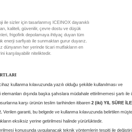
i ile sizler için tasarlanmış ICEINOX dayanıklı
arı, kaliteli, güvenilir, çevre dostu ve düşük
leri, frigofirik depolamaya ihtiyaç duyan tüm
ük enerji sarfiyatı ile sunmaktan gurur duyarız.
z dünyanın her yerinde ticari mutfakların en
ni karşılayabilir niteliktedir.
RTLARI
 cihaz kullanma kılavuzunda yazılı olduğu şekilde kullanılması ve
i elemanları dışında başka şahıslara müdahale ettirilmemesi şartı ile ü
surlarına karşı ürünün teslim tarihinden itibaren
2 (iki) YIL SÜRE İ
R.
Verilen garanti, bu belgede ve kullanma kılavuzunda belirtilen müş
ların eksiksiz yerine getirilmesi halinde yürürlüktedir.
erilmesi konusunda uygulanacak teknik yöntemlerin tespiti ile değiştir