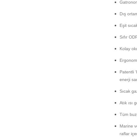
Gatronom 
Dış orta
Eşit sıca
Sıfır OD
Kolay oku
Ergonomi
Patentli
enerji sar
Sıcak gaz
Atık ısı
Tüm buzd
Marine ve
raflar içe