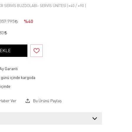
CR SERVİS BUZDOLABI- SERVİS ÜNİTESİ (+40 / +90 )
357.795
%40
383
 EKLE
Ay Garanti
ş günü içinde kargoda
Haber Ver
Bu Ürünü Paylaş