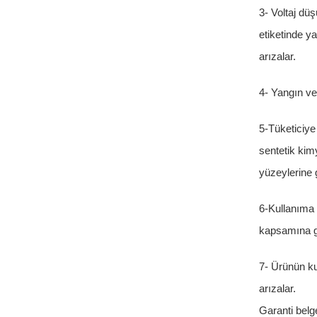
3- Voltaj dü
etiketinde y
arızalar.
4- Yangın ve
5-Tüketiciye
sentetik kim
yüzeylerine 
6-Kullanıma 
kapsamına g
7- Ürünün ku
arızalar.
Garanti belge