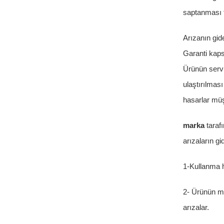
saptanması 
Arızanın gide
Garanti kaps
Ürünün servi
ulaştırılmas
hasarlar müşt
marka
taraf
arızaların g
1-Kullanma h
2- Ürünün m
arızalar.