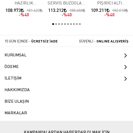
HAZIRLIK
SERVİS BUZDOLABI
PİŞİRİCİ ALTI
BUZDOLABI (-2 / +8 )
3 KAPILI (-2 / +8 )
BUZDOLAPLARI 4
108.973
113.212
109.211
181.622
188.686
182.018
KAPILI (-2 / +8 )
%40
%40
%40
15 GÜN İÇİNDE -
ÜCRETSİZ İADE
GÜVENLİ -
ONLINE ALIŞVERİŞ
KURUMSAL
ÖDEME
İLETİŞİM
HAKKIMIZDA
BİZE ULAŞIN
MARKALAR
KAMPANYALARDAN HABERDAR OLMAK İÇİN