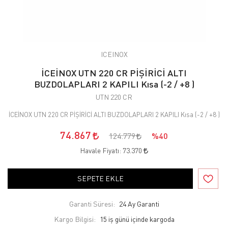
ICEINOX
İCEİNOX UTN 220 CR PİŞİRİCİ ALTI
BUZDOLAPLARI 2 KAPILI Kısa (-2 / +8 )
UTN 220 CR
İCEİNOX UTN 220 CR PİŞİRİCİ ALTI BUZDOLAPLARI 2 KAPILI Kısa (-2 / +8 )
74.867
124.779
%40
Havale Fiyatı:
73.370
SEPETE EKLE
Garanti Süresi:
24 Ay Garanti
Kargo Bilgisi:
15 iş günü içinde kargoda