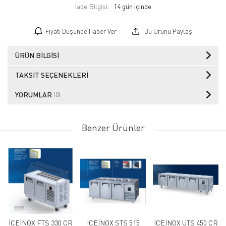
İade Bilgisi:
Fiyatı Düşünce Haber Ver
Bu Ürünü Paylaş
ÜRÜN BILGISI
TAKSIT SEÇENEKLERI
YORUMLAR
(0)
Benzer Ürünler
İCEİNOX FTS 330 CR
İCEİNOX STS 515
İCEİNOX UTS 450 CR