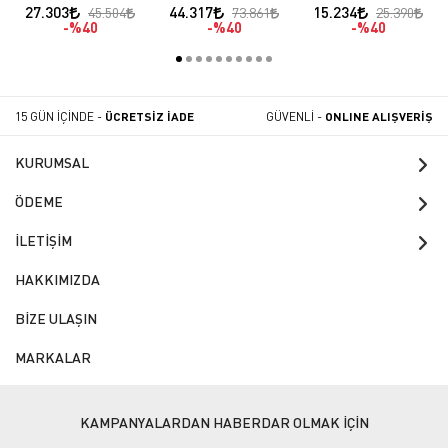
Börek Ocağı
Gazlı/LPG
70*50*18
27.303
44.317
15.234
45.504
73.861
25.390
%40
%40
%40
15 GÜN İÇİNDE -
ÜCRETSİZ İADE
GÜVENLİ -
ONLINE ALIŞVERİŞ
KURUMSAL
ÖDEME
İLETİŞİM
HAKKIMIZDA
BİZE ULAŞIN
MARKALAR
KAMPANYALARDAN HABERDAR OLMAK İÇİN