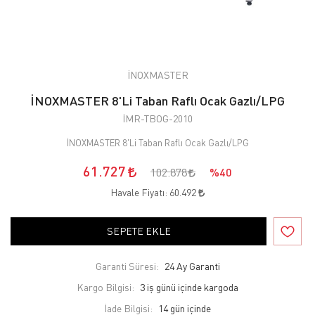
İNOXMASTER
İNOXMASTER 8'Li Taban Raflı Ocak Gazlı/LPG
İMR-TBOG-2010
İNOXMASTER 8'Li Taban Raflı Ocak Gazlı/LPG
61.727
102.878
%40
Havale Fiyatı:
60.492
SEPETE EKLE
Garanti Süresi:
24 Ay Garanti
Kargo Bilgisi:
3 iş günü içinde kargoda
İade Bilgisi: