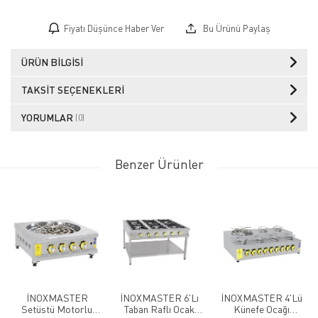
Fiyatı Düşünce Haber Ver
Bu Ürünü Paylaş
ÜRÜN BILGISI
TAKSIT SEÇENEKLERI
YORUMLAR
(0)
Benzer Ürünler
İNOXMASTER
İNOXMASTER 6'Lı
İNOXMASTER 4'Lü
Setüstü Motorlu
Taban Raflı Ocak
Künefe Ocağı