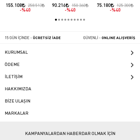
Pizza Fırını
Motorlu V Model
Pizza Fırını Analog
155.108
90.216
75.180
258.513
150.360
125.300
Elektronik Kontrol
Hareketli Gövde
Kontrol
%40
%40
%40
15 GÜN İÇİNDE -
ÜCRETSİZ İADE
GÜVENLİ -
ONLINE ALIŞVERİŞ
KURUMSAL
ÖDEME
İLETİŞİM
HAKKIMIZDA
BİZE ULAŞIN
MARKALAR
KAMPANYALARDAN HABERDAR OLMAK İÇİN