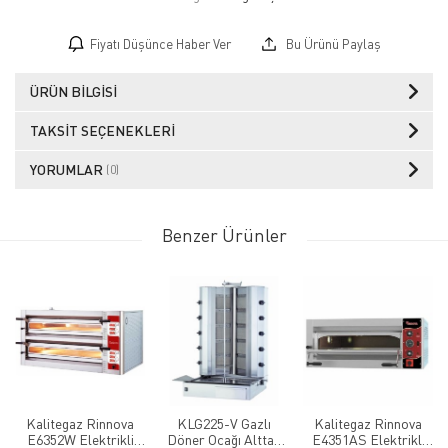
Fiyatı Düşünce Haber Ver
Bu Ürünü Paylaş
ÜRÜN BILGISI
TAKSIT SEÇENEKLERI
YORUMLAR
(0)
Benzer Ürünler
Kalitegaz Rinnova
KLG225-V Gazlı
Kalitegaz Rinnova
E6352W Elektrikli
Döner Ocağı Alttan
E4351AS Elektrikli