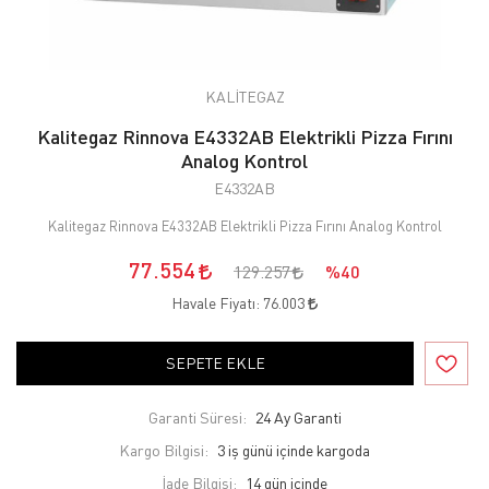
KALİTEGAZ
Kalitegaz Rinnova E4332AB Elektrikli Pizza Fırını
Analog Kontrol
E4332AB
Kalitegaz Rinnova E4332AB Elektrikli Pizza Fırını Analog Kontrol
77.554
129.257
%40
Havale Fiyatı:
76.003
SEPETE EKLE
Garanti Süresi:
24 Ay Garanti
Kargo Bilgisi:
3 iş günü içinde kargoda
İade Bilgisi: