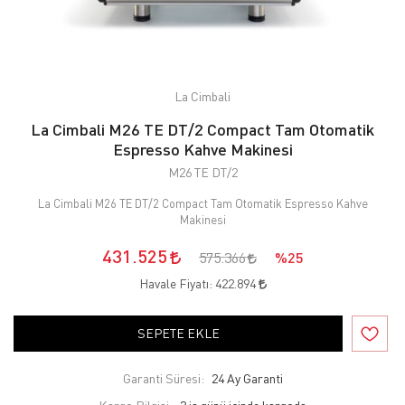
La Cimbali
La Cimbali M26 TE DT/2 Compact Tam Otomatik
Espresso Kahve Makinesi
M26 TE DT/2
La Cimbali M26 TE DT/2 Compact Tam Otomatik Espresso Kahve
Makinesi
431.525
575.366
%25
Havale Fiyatı:
422.894
SEPETE EKLE
Garanti Süresi:
24 Ay Garanti