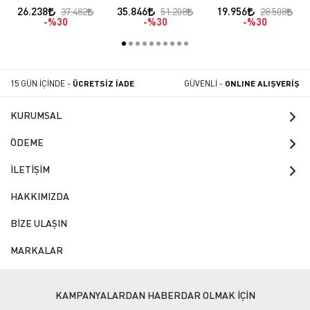
Paslanmaz Çelik
Paslanmaz Çelik
Paslanmaz Çelik
26.238
35.846
19.956
37.482
51.208
28.508
53x122x183
61x183x183
53x122x183
%30
%30
%30
15 GÜN İÇİNDE -
ÜCRETSİZ İADE
GÜVENLİ -
ONLINE ALIŞVERİŞ
KURUMSAL
ÖDEME
İLETİŞİM
HAKKIMIZDA
BİZE ULAŞIN
MARKALAR
KAMPANYALARDAN HABERDAR OLMAK İÇİN