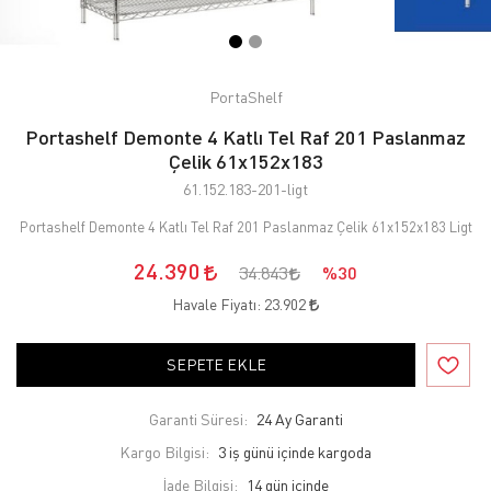
PortaShelf
Portashelf Demonte 4 Katlı Tel Raf 201 Paslanmaz
Çelik 61x152x183
61.152.183-201-ligt
Portashelf Demonte 4 Katlı Tel Raf 201 Paslanmaz Çelik 61x152x183 Ligt
24.390
34.843
%30
Havale Fiyatı:
23.902
SEPETE EKLE
Garanti Süresi:
24 Ay Garanti
Kargo Bilgisi:
3 iş günü içinde kargoda
İade Bilgisi: