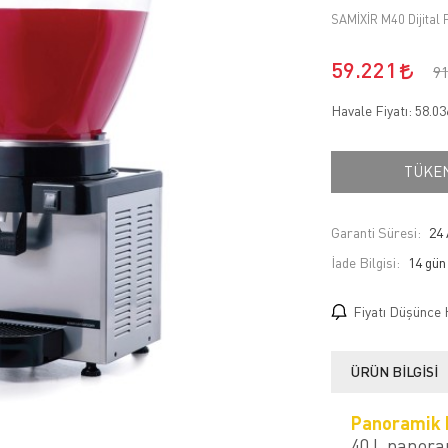
SAMİXİR M40 Dijital 
59.221
9
Havale Fiyatı:
58.0
TÜKE
Garanti Süresi:
24 
İade Bilgisi:
Fiyatı Düşünce 
ÜRÜN BILGISI
Panoramik
40 L panoram