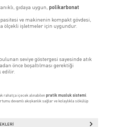
anıklı, gıdaya uygun,
polikarbonat
kapasitesi ve makinenin kompakt gövdesi,
a ölçekli işletmeler için uygundur.
bulunan seviye göstergesi sayesinde atık
dan önce boşaltılması gerektiği
 edilir.
rak rahatça içecek alınabilen
pratik musluk sistemi
.
tumu devamlı akışkanlık sağlar ve kolaylıkla sökülüp
EKLERI