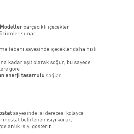
ı Modeller
parçacıklı içecekler
çözümler sunar.
ma tabanı sayesinde içecekler daha hızlı
na kadar eşit olarak soğur, bu sayede
lere göre
n enerji tasarrufu
sağlar.
ostat
sayesinde ısı derecesi kolayca
ermostat belirlenen ısıyı korur,
rge anlık ısıyı gösterir.