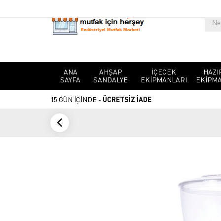
ANA
AHŞAP
İÇECEK
HAZI
SAYFA
SANDALYE
EKIPMANLARI
EKIPMA
15 GÜN İÇİNDE -
ÜCRETSİZ İADE