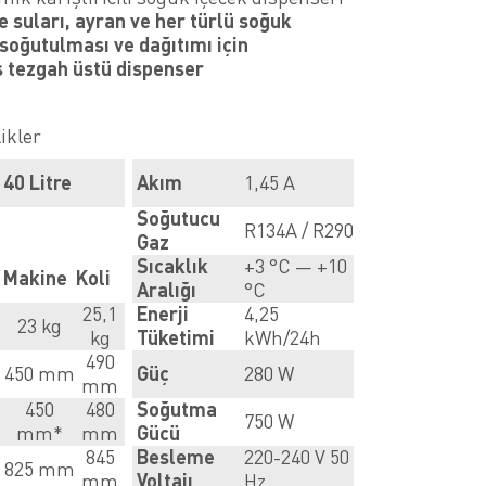
 suları, ayran ve her türlü soğuk
 soğutulması ve dağıtımı için
 tezgah üstü dispenser
ikler
40 Litre
Akım
1,45 A
Soğutucu
R134A / R290
Gaz
Sıcaklık
+3 °C — +10
Makine
Koli
Aralığı
°C
25,1
Enerji
4,25
23 kg
kg
Tüketimi
kWh/24h
490
450 mm
Güç
280 W
mm
450
480
Soğutma
750 W
mm*
mm
Gücü
845
Besleme
220-240 V 50
825 mm
mm
Voltajı
Hz