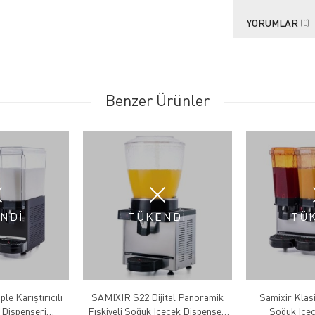
YORUMLAR
(0)
Benzer Ürünler
NDİ
TÜKENDİ
TÜ
ple Karıştırıcılı
SAMİXİR S22 Dijital Panoramik
Samixir Klasik
 Dispenseri
Fıskiyeli Soğuk İçecek Dispenseri
Soğuk İçec