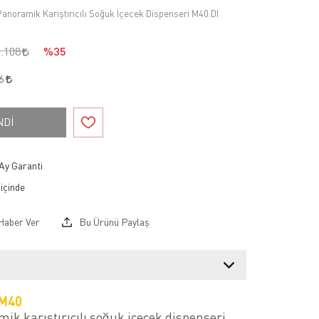
Panoramik Karıştırıcılı Soğuk İçecek Dispenseri M40.DI
1.108
%35
36
NDİ
Ay Garanti
Haber Ver
Bu Ürünü Paylaş
 M
40
ik karıştırıcılı soğuk içecek dispenseri