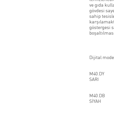
ve gıda kul
gövdesi say
sahip tesisl
karşılamakt
göstergesi 
boşaltılması
Dijital mode
M40.DY
SARI
M40.DB
SİYAH