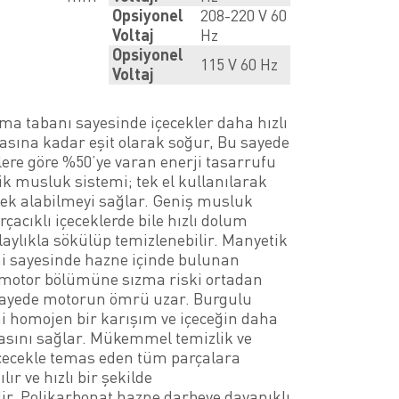
Opsiyonel
208-220 V 60
Voltaj
Hz
Opsiyonel
115 V 60 Hz
Voltaj
ma tabanı sayesinde içecekler daha hızlı
asına kadar eşit olarak soğur, Bu sayede
lere göre %50’ye varan enerji tasarrufu
ik musluk sistemi; tek el kullanılarak
cek alabilmeyi sağlar. Geniş musluk
acıklı içeceklerde bile hızlı dolum
laylıkla sökülüp temizlenebilir. Manyetik
mi sayesinde hazne içinde bulunan
t motor bölümüne sızma riski ortadan
sayede motorun ömrü uzar. Burgulu
mi homojen bir karışım ve içeceğin daha
asını sağlar. Mükemmel temizlik ve
 içecekle temas eden tüm parçalara
lır ve hızlı bir şekilde
lir. Polikarbonat hazne darbeye dayanıklı