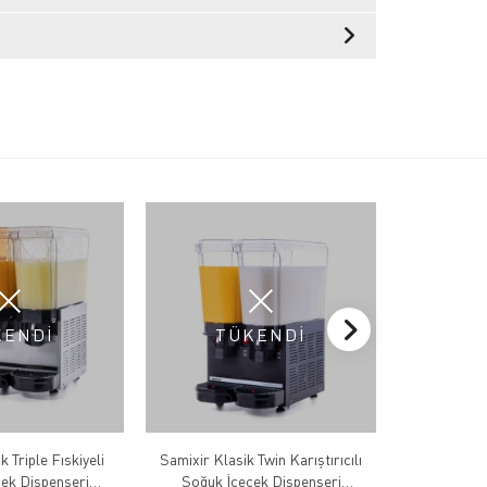
KENDİ
TÜKENDİ
T
 Triple Fıskiyeli
Samixir Klasik Twin Karıştırıcılı
Samixir 20
ek Dispenseri
Soğuk İçecek Dispenseri
Soğuk İçec