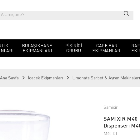
RLIK
BULAŞIKHANE
PIŞIRICI
CAFE BAR
RAF
NLARI
EKIPMANLARI
GRUBU
EKIPMANLARI
EKI
Ana Sayfa
İçecek Ekipmanları
Limonata Şerbet & Ayran Makinaları
Samixir
SAMİXİR M40 Di
Dispenseri M4
M40.DI