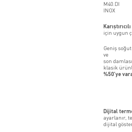
M40.DI
INOX
Karıştırıcıl
için uygun 
Geniş soğut
ve
son damlası
klasik ürün
%50’ye vara
Dijital term
ayarlanır, t
dijital göste