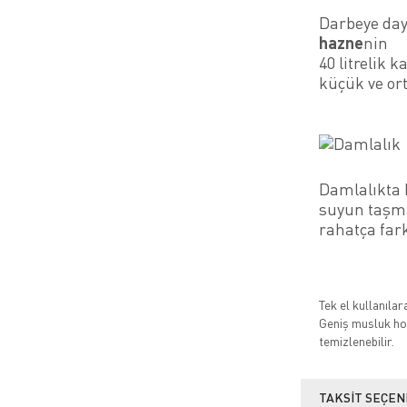
Darbeye day
hazne
nin
40 litrelik 
küçük ve ort
Damlalıkta 
suyun taşma
rahatça fark
Tek el kullanıla
Geniş musluk hor
temizlenebilir.
TAKSIT SEÇEN