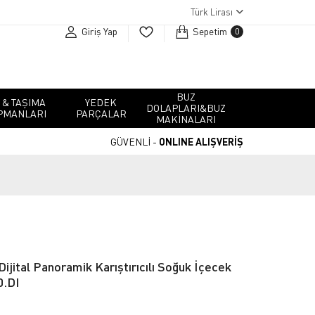
Türk Lirası
Giriş Yap
Sepetim
0
BUZ
 & TAŞIMA
YEDEK
DOLAPLARI&BUZ
PMANLARI
PARÇALAR
MAKINALARI
GÜVENLİ -
ONLINE ALIŞVERİŞ
jital Panoramik Karıştırıcılı Soğuk İçecek
0.DI