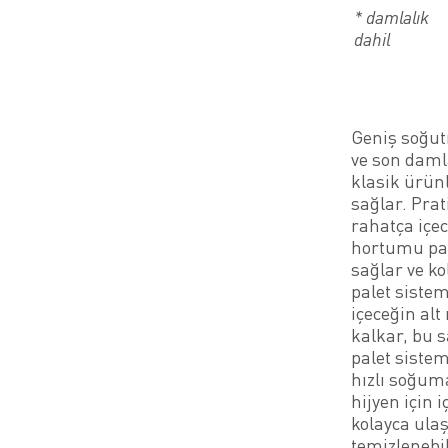
* damlalık
dahil
Geniş soğut
ve son daml
klasik ürün
sağlar. Prat
rahatça içe
hortumu parç
sağlar ve ko
palet siste
içeceğin al
kalkar, bu 
palet siste
hızlı soğum
hijyen için
kolayca ulaşı
temizlenebi