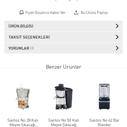
Fiyatı Düşünce Haber Ver
Bu Ürünü Paylaş
ÜRÜN BILGISI
TAKSIT SEÇENEKLERI
YORUMLAR
(0)
Benzer Ürünler
Santos No 28 Katı
Santos No 50 Katı
Santos No 62 Bar
Meyve Sıkacağı,
Meyve Sıkacağı
Blender