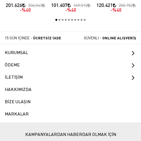
Paslanmaz Çelik
201.626
101.407
120.421
336.043
169.012
200.702
Gövdeli
%40
%40
%40
15 GÜN İÇİNDE -
ÜCRETSİZ İADE
GÜVENLİ -
ONLINE ALIŞVERİŞ
KURUMSAL
ÖDEME
İLETİŞİM
HAKKIMIZDA
BİZE ULAŞIN
MARKALAR
KAMPANYALARDAN HABERDAR OLMAK İÇİN