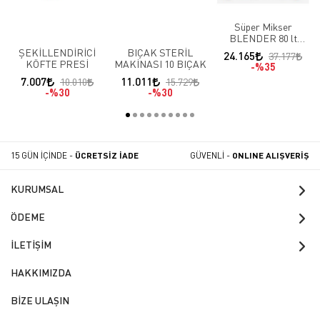
Süper Mikser
BLENDER 80 lt
Kapasiteli SM-142/60
ŞEKİLLENDİRİCİ
BIÇAK STERİL
24.165
37.177
S60
KÖFTE PRESİ
MAKİNASI 10 BIÇAK
%35
7.007
11.011
10.010
15.729
%30
%30
15 GÜN İÇİNDE -
ÜCRETSİZ İADE
GÜVENLİ -
ONLINE ALIŞVERİŞ
KURUMSAL
ÖDEME
İLETİŞİM
HAKKIMIZDA
BİZE ULAŞIN