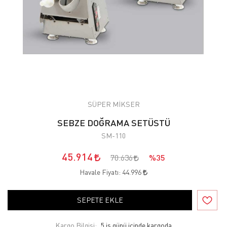
SÜPER MİKSER
SEBZE DOĞRAMA SETÜSTÜ
SM-110
45.914
70.636
%35
Havale Fiyatı:
44.996
SEPETE EKLE
Kargo Bilgisi:
5 iş günü içinde kargoda