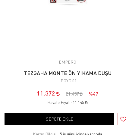
EMPERO
TEZGAHA MONTE ÖN YIKAMA DUŞU
JP.OYD.01
11.372
21.457
%47
Havale Fiyatı:
11.145
SEPETE EKLE
Kargo Bilgisi:
5 iş günü içinde kargoda