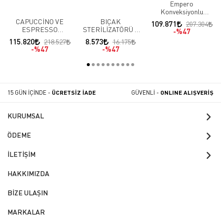
Empero
Konveksiyonlu
Patisserie Fırın, Yana
CAPUCCİNO VE
BIÇAK
109.871
207.304
Açılır, 6 Tepsi
ESPRESSO
STERİLİZATÖRÜ 8
%47
Kapasiteli, Elektrikli
MAKİNESİ 1
KG
115.820
8.573
218.527
16.175
GRUPLU
%47
%47
15 GÜN İÇİNDE -
ÜCRETSİZ İADE
GÜVENLİ -
ONLINE ALIŞVERİŞ
KURUMSAL
ÖDEME
İLETİŞİM
HAKKIMIZDA
BİZE ULAŞIN
MARKALAR