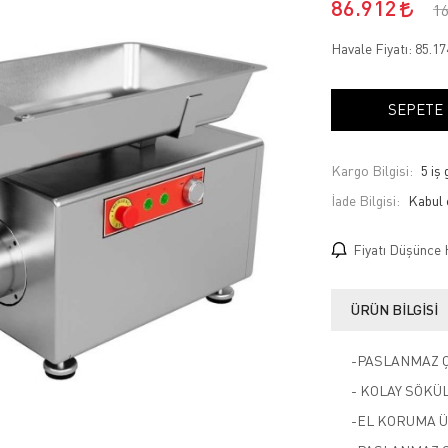
86.912
1
Havale Fiyatı:
85.1
SEPETE
Kargo Bilgisi:
5 iş
İade Bilgisi:
Fiyatı Düşünce 
ÜRÜN BILGISI
-PASLANMAZ 
- KOLAY SÖKÜL
-EL KORUMA Ü