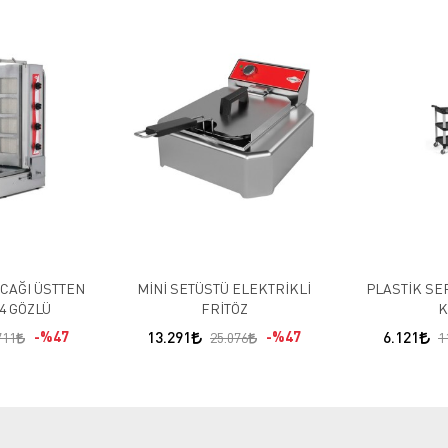
CAĞI ÜSTTEN
MİNİ SETÜSTÜ ELEKTRİKLİ
PLASTİK SE
4 GÖZLÜ
FRİTÖZ
K
%47
13.291
%47
6.121
711
25.076
1