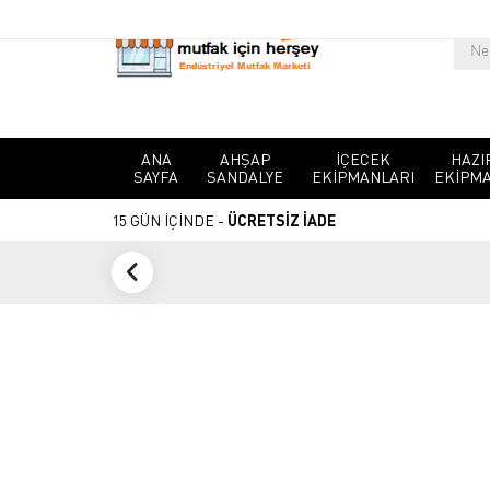
ANA
AHŞAP
İÇECEK
HAZI
SAYFA
SANDALYE
EKIPMANLARI
EKIPMA
15 GÜN İÇİNDE -
ÜCRETSİZ İADE