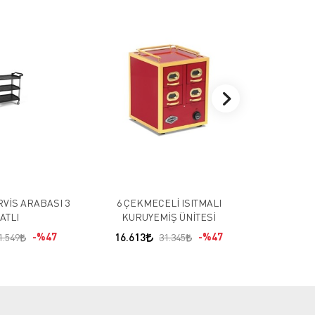
GAZLI 
77.644
RVİS ARABASI 3
6 ÇEKMECELİ ISITMALI
ATLI
KURUYEMİŞ ÜNİTESİ
%47
16.613
%47
1.549
31.345