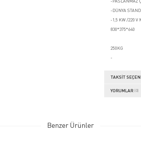
-PASLANMAZ 
-DÜNYA STAND
-1,5 KW /220 
830*375*640
250KG
-
TAKSIT SEÇEN
YORUMLAR
(0)
Benzer Ürünler