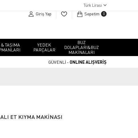
Türk Lirası
Giriş Yap
Sepetim
0
BUZ
 & TAŞIMA
YEDEK
DOLAPLARI&BUZ
PMANLARI
PARÇALAR
MAKINALARI
GÜVENLİ -
ONLINE ALIŞVERİŞ
ALI ET KIYMA MAKİNASI