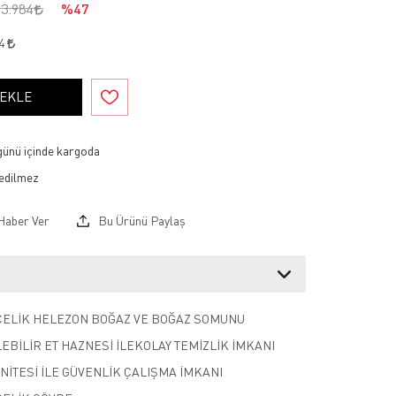
63.984
%47
74
 EKLE
 günü içinde kargoda
Haber Ver
Bu Ürünü Paylaş
ÇELİK HELEZON BOĞAZ VE BOĞAZ SOMUNU
EBİLİR ET HAZNESİ İLEKOLAY TEMİZLİK İMKANI
NİTESİ İLE GÜVENLİK ÇALIŞMA İMKANI