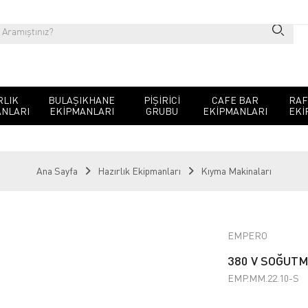
RLIK
BULAŞIKHANE
PIŞIRICI
CAFE BAR
RAF
NLARI
EKIPMANLARI
GRUBU
EKIPMANLARI
EKI
Ana Sayfa
Hazırlık Ekipmanları
Kıyma Makinaları
EMPERO
380 V SOĞUTM
EMP.MM.22.10-S