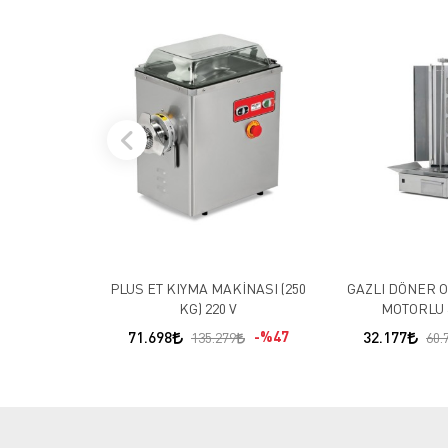
PLUS ET KIYMA MAKİNASI (250
GAZLI DÖNER O
KG) 220 V
MOTORLU 
71.698
%47
32.177
135.279
60.