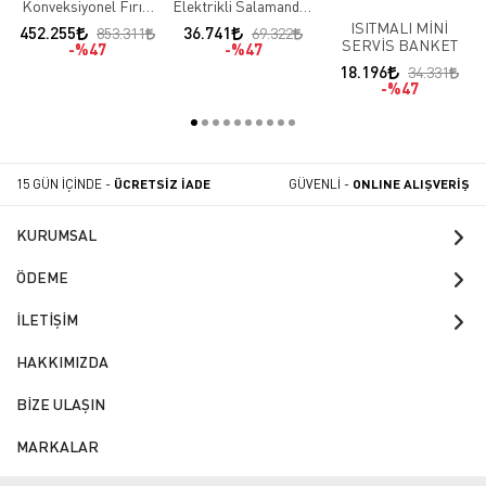
Konveksiyonel Fırın,
Elektrikli Salamander
99x96x224 cm,
Izgara
ISITMALI MİNİ
452.255
36.741
853.311
69.322
Elektrikli
SERVİS BANKET
%47
%47
18.196
34.331
%47
15 GÜN İÇİNDE -
ÜCRETSİZ İADE
GÜVENLİ -
ONLINE ALIŞVERİŞ
KURUMSAL
ÖDEME
İLETİŞİM
HAKKIMIZDA
BİZE ULAŞIN
MARKALAR