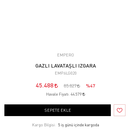
EMPERO
GAZLI LAVATAŞLI IZGARA
EMP.6LG020
45.488
85.827
%47
Havale Fiyatı:
44.579
SEPETE EKLE
Kargo Bilgisi:
5 iş günü içinde kargoda