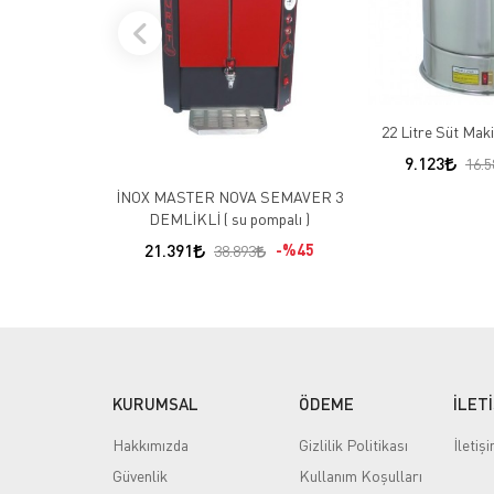
22 Litre Süt Mak
9.123
16.5
İNOX MASTER NOVA SEMAVER 3
DEMLİKLİ ( su pompalı )
21.391
%45
38.893
KURUMSAL
ÖDEME
İLET
Hakkımızda
Gizlilik Politikası
İletiş
Güvenlik
Kullanım Koşulları