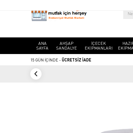
ANA
AHŞAP
İÇECEK
HAZI
SAYFA
SANDALYE
EKIPMANLARI
EKIPMA
15 GÜN İÇİNDE -
ÜCRETSİZ İADE