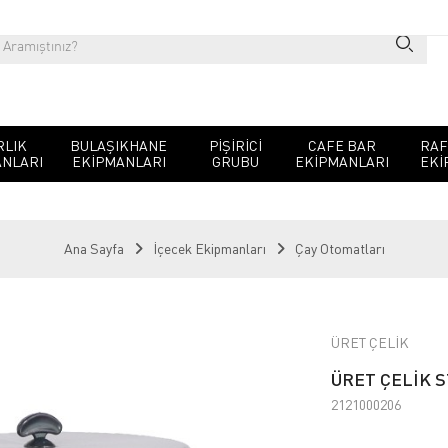
RLIK
BULAŞIKHANE
PIŞIRICI
CAFE BAR
RAF
NLARI
EKIPMANLARI
GRUBU
EKIPMANLARI
EKI
Ana Sayfa
İçecek Ekipmanları
Çay Otomatları
ÜRET ÇELİK
ÜRET ÇELİK 
2121000206