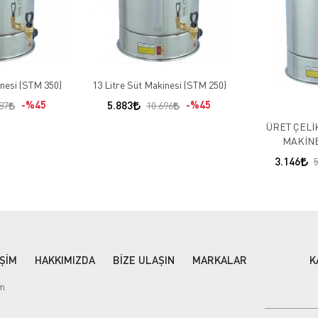
inesi (STM 350)
13 Litre Süt Makinesi (STM 250)
%45
5.883
%45
87
10.696
ÜRET ÇELİ
MAKİNE
3.146
5
İŞİM
HAKKIMIZDA
BİZE ULAŞIN
MARKALAR
K
im