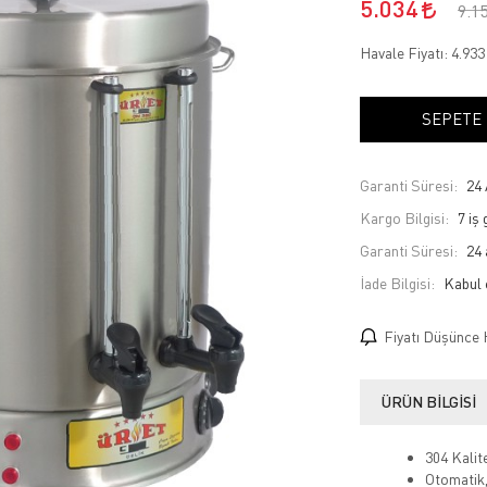
5.034
9.1
Havale Fiyatı:
4.93
SEPETE
Garanti Süresi:
24 
Kargo Bilgisi:
7 iş
Garanti Süresi:
24 
İade Bilgisi:
Fiyatı Düşünce 
ÜRÜN BILGISI
304 Kalit
Otomatik,