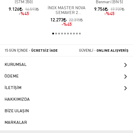
(STM 350)
Benmari (BN 5)
İNOX MASTER NOVA
9.126
9.756
16.593
17.737
SEMAVER 2
%45
%45
DEMLİKLİ
12.273
22.315
%45
15 GÜN İÇİNDE -
ÜCRETSİZ İADE
GÜVENLİ -
ONLINE ALIŞVERİŞ
KURUMSAL
ÖDEME
İLETİŞİM
HAKKIMIZDA
BİZE ULAŞIN
MARKALAR