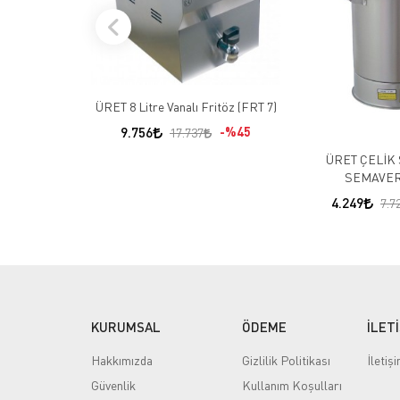
ÜRET 8 Litre Vanalı Fritöz (FRT 7)
9.756
%45
17.737
ÜRET ÇELİK
SEMAVER
4.249
7.7
KURUMSAL
ÖDEME
İLET
Hakkımızda
Gizlilik Politikası
İletiş
Güvenlik
Kullanım Koşulları