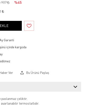
8.907
%45
71
 EKLE
Ay Garanti
 günü içinde kargoda
ay
Haber Ver
Bu Ürünü Paylaş
e paslanmaz çeliktir.
 ayarlanabilir termostatlıdır.