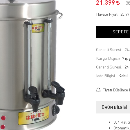
21.399
3
Havale Fiyatı:
20.9
SEPETE
Garanti Süresi:
24 
Kargo Bilgisi:
7 iş
Garanti Süresi:
24 
İade Bilgisi:
Fiyatı Düşünce 
ÜRÜN BILGISI
304 Kalit
Otomatik,