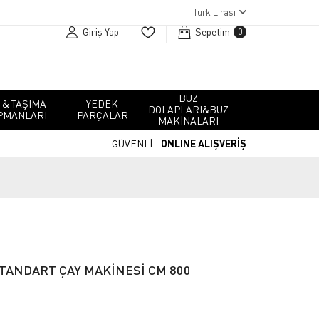
Türk Lirası
Giriş Yap
Sepetim
0
BUZ
 & TAŞIMA
YEDEK
DOLAPLARI&BUZ
PMANLARI
PARÇALAR
MAKINALARI
GÜVENLİ -
ONLINE ALIŞVERİŞ
STANDART ÇAY MAKİNESİ CM 800