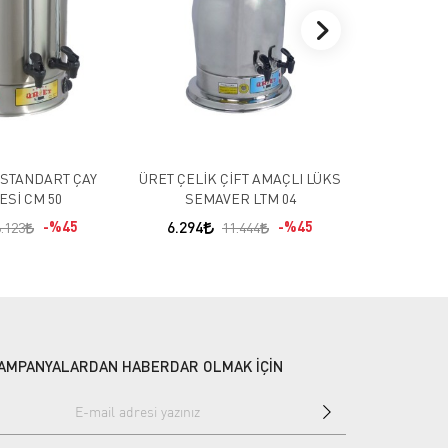
13 Litre Sü
5.885
 STANDART ÇAY
ÜRET ÇELİK ÇİFT AMAÇLI LÜKS
ESİ CM 50
SEMAVER LTM 04
%45
6.294
%45
.123
11.444
AMPANYALARDAN HABERDAR OLMAK İÇİN