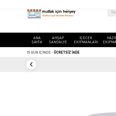
ANA
AHŞAP
İÇECEK
HAZI
SAYFA
SANDALYE
EKIPMANLARI
EKIPMA
15 GÜN İÇİNDE -
ÜCRETSİZ İADE