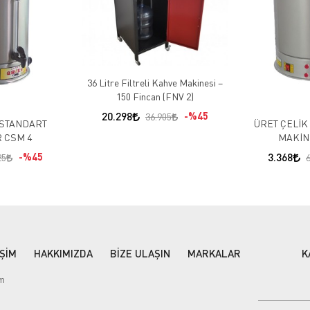
36 Litre Filtreli Kahve Makinesi –
150 Fincan (FNV 2)
20.298
%45
36.905
 STANDART
ÜRET ÇELİK
 CSM 4
MAKİN
%45
3.368
25
6
İŞİM
HAKKIMIZDA
BİZE ULAŞIN
MARKALAR
K
im