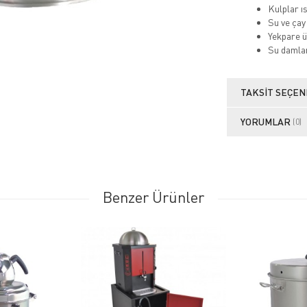
Kulplar ısı
Su ve çay
Yekpare ü
Su damla
TAKSIT SEÇEN
YORUMLAR
(0)
Benzer Ürünler