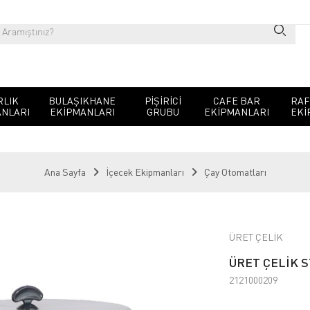
RLIK
BULAŞIKHANE
PIŞIRICI
CAFE BAR
RAF
NLARI
EKIPMANLARI
GRUBU
EKIPMANLARI
EKI
Ana Sayfa
İçecek Ekipmanları
Çay Otomatları
ÜRET ÇELİK
ÜRET ÇELİK 
2121000209