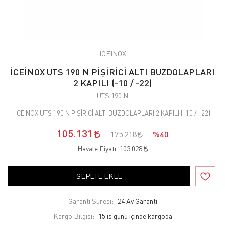
ICEINOX
İCEİNOX UTS 190 N PİŞİRİCİ ALTI BUZDOLAPLARI
2 KAPILI (-10 / -22)
UTS 190 N
İCEİNOX UTS 190 N PİŞİRİCİ ALTI BUZDOLAPLARI 2 KAPILI (-10 / -22)
105.131
175.218
%40
Havale Fiyatı:
103.028
SEPETE EKLE
Garanti Süresi:
24 Ay Garanti
Kargo Bilgisi:
15 iş günü içinde kargoda