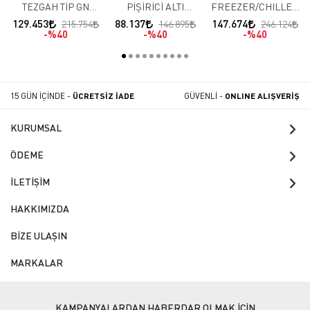
TEZGAH TİP GN
PİŞİRİCİ ALTI
FREEZER/CHILLER
BUZDOLAPLARI – 3
BUZDOLAPLARI 3
BLC 7
129.453
88.137
147.674
215.754
146.895
246.124
KAPILI ( -10 / -22 )
KAPILI (-2 / +8 )
%40
%40
%40
15 GÜN İÇİNDE -
ÜCRETSİZ İADE
GÜVENLİ -
ONLINE ALIŞVERİŞ
KURUMSAL
ÖDEME
İLETİŞİM
HAKKIMIZDA
BİZE ULAŞIN
MARKALAR
KAMPANYALARDAN HABERDAR OLMAK İÇİN