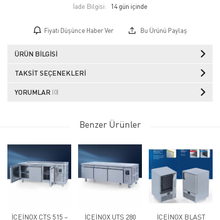
İade Bilgisi:
Fiyatı Düşünce Haber Ver
Bu Ürünü Paylaş
ÜRÜN BILGISI
TAKSIT SEÇENEKLERI
YORUMLAR
(0)
Benzer Ürünler
İCEİNOX CTS 515 –
İCEİNOX UTS 280
İCEİNOX BLAST