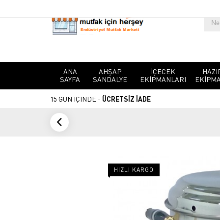
ANA
AHŞAP
İÇECEK
HAZI
SAYFA
SANDALYE
EKIPMANLARI
EKIPMA
15 GÜN İÇİNDE -
ÜCRETSİZ İADE
HIZLI KARGO