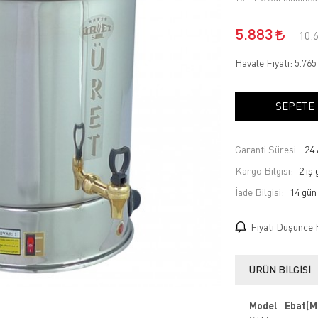
5.883
10.
Havale Fiyatı:
5.76
SEPETE
Garanti Süresi:
24 
Kargo Bilgisi:
2 iş
İade Bilgisi:
Fiyatı Düşünce 
ÜRÜN BILGISI
Model
Ebat(M