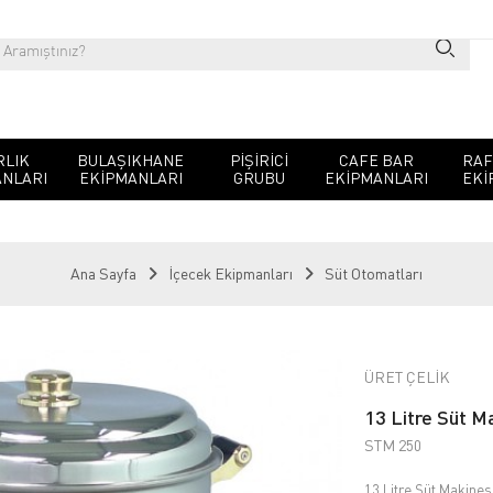
RLIK
BULAŞIKHANE
PIŞIRICI
CAFE BAR
RAF
NLARI
EKIPMANLARI
GRUBU
EKIPMANLARI
EKI
Ana Sayfa
İçecek Ekipmanları
Süt Otomatları
ÜRET ÇELİK
13 Litre Süt M
STM 250
13 Litre Süt Makines