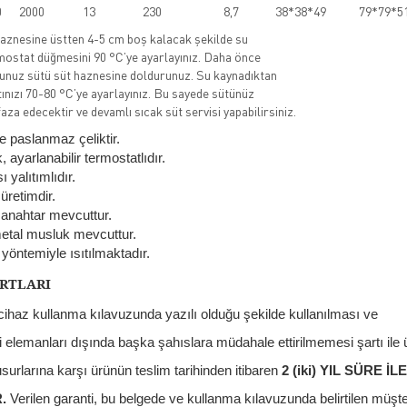
0
2000
13
230
8,7
38*38*49
79*79*5
aznesine üstten 4-5 cm boş kalacak şekilde su
mostat düğmesini 90 °C’ye ayarlayınız. Daha önce
unuz sütü süt haznesine doldurunuz. Su kaynadıktan
nızı 70-80 °C’ye ayarlayınız. Bu sayede sütünüz
aza edecektir ve devamlı sıcak süt servisi yapabilirsiniz.
e paslanmaz çeliktir.
 ayarlanabilir termostatlıdır.
ı yalıtımlıdır.
üretimdir.
anahtar mevcuttur.
tal musluk mevcuttur.
yöntemiyle ısıtılmaktadır.
RTLARI
 cihaz kullanma kılavuzunda yazılı olduğu şekilde kullanılması ve
i elemanları dışında başka şahıslara müdahale ettirilmemesi şartı ile ü
surlarına karşı ürünün teslim tarihinden itibaren
2 (iki) YIL SÜRE İ
R.
Verilen garanti, bu belgede ve kullanma kılavuzunda belirtilen müş