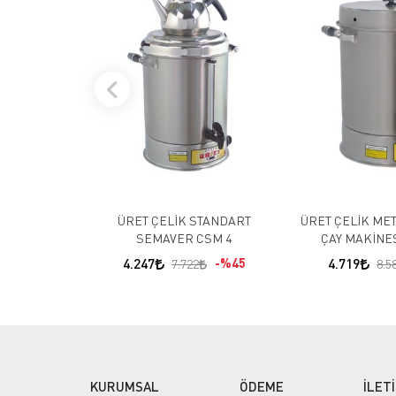
ÜRET ÇELİK STANDART
ÜRET ÇELİK ME
SEMAVER CSM 4
ÇAY MAKİNES
4.247
%45
4.719
7.722
8.5
KURUMSAL
ÖDEME
İLET