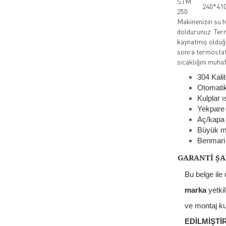
STM
240*41
250
Makinenizin su h
doldurunuz. Ter
kaynatmış olduğ
sonra termostatı
sıcaklığını muhaf
304 Kalit
Otomatik,
Kulplar ıs
Yekpare 
Aç/kapa 
Büyük me
Benmari 
GARANTİ ŞA
Bu belge ile
marka
yetkil
ve montaj ku
EDİLMİŞTİ