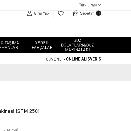
Türk Lirası
Giriş Yap
Sepetim
0
BUZ
 & TAŞIMA
YEDEK
DOLAPLARI&BUZ
PMANLARI
PARÇALAR
MAKINALARI
GÜVENLİ -
ONLINE ALIŞVERİŞ
akinesi (STM 250)
i (STM 250)