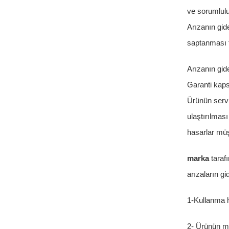
ve sorumluluk
Arızanın gid
saptanması 
Arızanın gide
Garanti kaps
Ürünün servi
ulaştırılmas
hasarlar müşt
marka
taraf
arızaların g
1-Kullanma h
2- Ürünün m