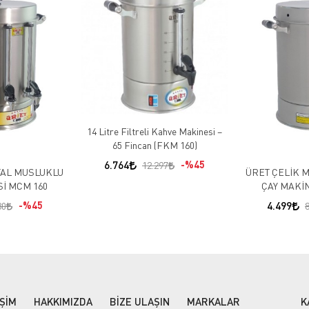
14 Litre Filtreli Kahve Makinesi –
65 Fincan (FKM 160)
6.764
%45
12.297
TAL MUSLUKLU
ÜRET ÇELİK 
İ MCM 160
ÇAY MAKİ
%45
4.499
80
8
İŞİM
HAKKIMIZDA
BİZE ULAŞIN
MARKALAR
K