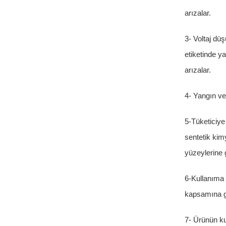
arızalar.
3- Voltaj dü
etiketinde y
arızalar.
4- Yangın ve
5-Tüketiciye
sentetik kim
yüzeylerine 
6-Kullanıma 
kapsamına g
7- Ürünün ku