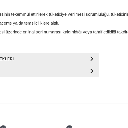
sinin tekemmül ettirilerek tüketiciye verilmesi sorumluluğu, tüketicini
acente ya da temsilciliklere aittir.
si üzerinde orijinal seri numarası kaldırıldığı veya tahrif edildiği takdi
EKLERI