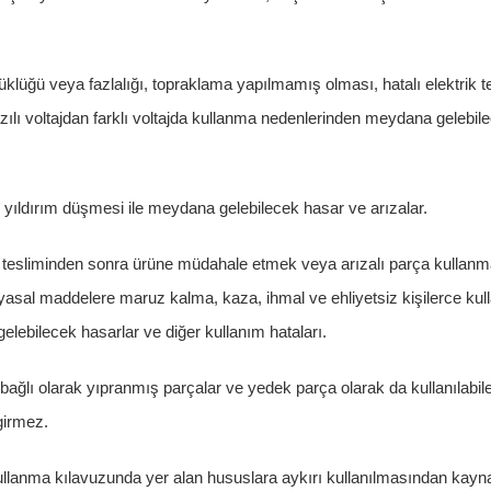
şüklüğü veya fazlalığı, topraklama yapılmamış olması, hatalı elektrik te
azılı voltajdan farklı voltajda kullanma nedenlerinden meydana gelebi
 yıldırım düşmesi ile meydana gelebilecek hasar ve arızalar.
 tesliminden sonra ürüne müdahale etmek veya arızalı parça kullanma
yasal maddelere maruz kalma, kaza, ihmal ve ehliyetsiz kişilerce kul
gelebilecek hasarlar ve diğer kullanım hataları.
bağlı olarak yıpranmış parçalar ve yedek parça olarak da kullanılabile
irmez.
llanma kılavuzunda yer alan hususlara aykırı kullanılmasından kayn