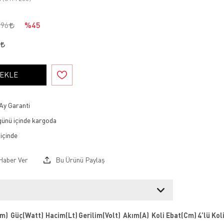
696
%45
5
 EKLE
Ay Garanti
 günü içinde kargoda
Haber Ver
Bu Ürünü Paylaş
m)
Güç(Watt)
Hacim(Lt)
Gerilim(Volt)
Akım(A)
Koli Ebat(Cm)
4’lü Kol