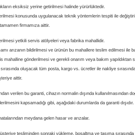
ların eksiksiz yerine getirilmesi halinde yürürlüktedir.
erilmesi konusunda uygulanacak teknik yöntemlerin tespiti ile değiştir
tamamen firmamıza aittir.
rilmesi yetkili servis atölyeleri veya fabrika mahallidir.
amı arızanın bildirilmesi ve ürünün bu mahallere teslim edilmesi ile ba
s mahalline gönderilmesi ve gerekli onarım veya bakım yapıldıktan 
ı sırasında oluşacak tüm posta, kargo vs. ücretler ile nakliye sırasınd
eriye aittir.
ından verilen bu garanti, cihazın normalin dışında kullanılmasından d
iderilmesini kapsamadığı gibi, aşağıdaki durumlarda da garanti dışıdır.
atalarından meydana gelen hasar ve arızalar.
üşteriye tesliminden sonraki yükleme, boşaltma ve taşıma sırasında