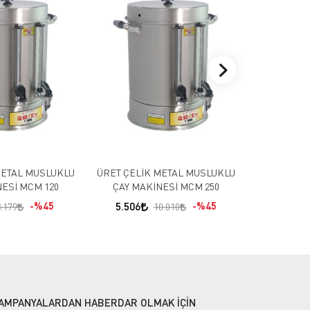
ÜRET Ç
SEM
4.876
METAL MUSLUKLU
ÜRET ÇELİK METAL MUSLUKLU
NESİ MCM 120
ÇAY MAKİNESİ MCM 250
%45
5.506
%45
.179
10.010
AMPANYALARDAN HABERDAR OLMAK İÇİN