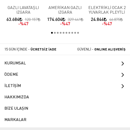
GAZLI LAVATAŞLI
AMERİKAN GAZLI
ELEKTRİKLİ OCAK 2
IZGARA
IZGARA
YUVARLAK PLEYTLİ
63.684
174.604
24.844
120.157
329.441
46.875
%47
%47
%47
15 GÜN İÇİNDE -
ÜCRETSİZ İADE
GÜVENLİ -
ONLINE ALIŞVERİŞ
KURUMSAL
ÖDEME
İLETİŞİM
HAKKIMIZDA
BİZE ULAŞIN
MARKALAR