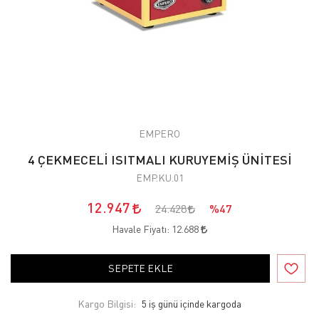
EMPERO
4 ÇEKMECELİ ISITMALI KURUYEMİŞ ÜNİTESİ
EMP.KU.01
12.947
24.428
%47
Havale Fiyatı:
12.688
SEPETE EKLE
Kargo Bilgisi:
5 iş günü içinde kargoda