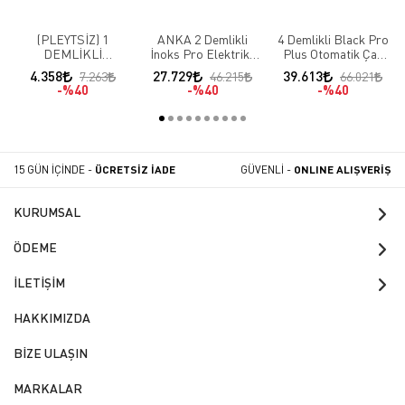
(PLEYTSİZ) 1
ANKA 2 Demlikli
4 Demlikli Black Pro
DEMLİKLİ
İnoks Pro Elektrikli
Plus Otomatik Çay
PASLANMAZ EKO
Çay Makinesi IPE2
Makinası
4.358
27.729
39.613
7.263
46.215
66.021
ELEKTRİKLİ ÇAY
%40
%40
%40
MAKİNESİ
15 GÜN İÇİNDE -
ÜCRETSİZ İADE
GÜVENLİ -
ONLINE ALIŞVERİŞ
KURUMSAL
ÖDEME
İLETİŞİM
HAKKIMIZDA
BİZE ULAŞIN
MARKALAR