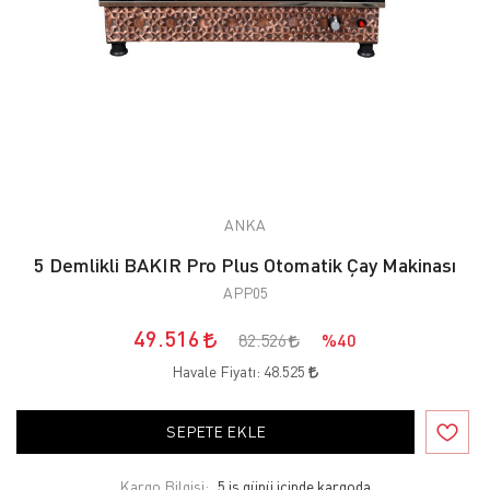
ANKA
5 Demlikli BAKIR Pro Plus Otomatik Çay Makinası
APP05
49.516
82.526
%40
Havale Fiyatı:
48.525
SEPETE EKLE
Kargo Bilgisi:
5 iş günü içinde kargoda