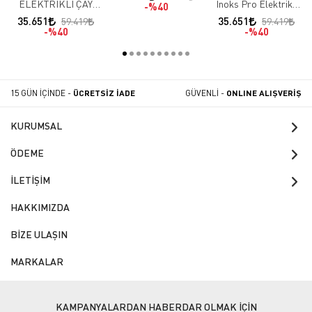
Çayland Siyah
ELEKTRİKLİ ÇAY
İnoks Pro Elektrikli
%40
MAKİNESİ 4
Çay Kazanı IPE4
35.651
35.651
59.419
59.419
DEMLİKLİ
%40
%40
15 GÜN İÇİNDE -
ÜCRETSİZ İADE
GÜVENLİ -
ONLINE ALIŞVERİŞ
KURUMSAL
ÖDEME
İLETİŞİM
HAKKIMIZDA
BİZE ULAŞIN
MARKALAR
KAMPANYALARDAN HABERDAR OLMAK İÇİN