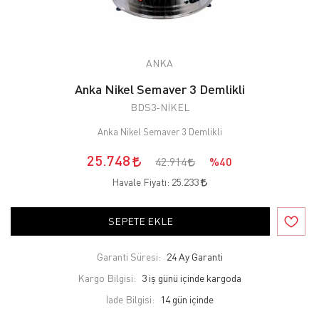
ANKA
Anka Nikel Semaver 3 Demlikli
BDS3-NİKEL
Anka Nikel Semaver 3 Demlikli
25.748
42.914
%40
Havale Fiyatı:
25.233
SEPETE EKLE
Garanti Süresi:
24 Ay Garanti
Kargo Bilgisi:
3 iş günü içinde kargoda
İade Bilgisi: