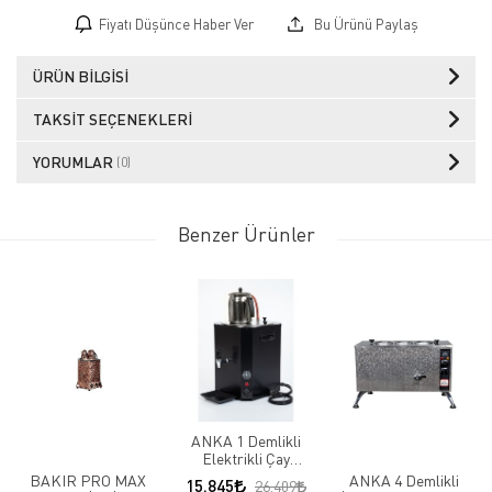
Fiyatı Düşünce Haber Ver
Bu Ürünü Paylaş
ÜRÜN BILGISI
TAKSIT SEÇENEKLERI
YORUMLAR
(0)
Benzer Ürünler
ANKA 1 Demlikli
Elektrikli Çay
Makinası, Yeni Nesil
BAKIR PRO MAX
ANKA 4 Demlikli
15.845
26.409