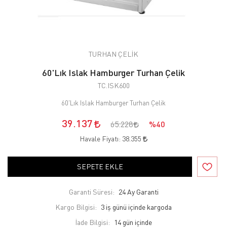
TURHAN ÇELİK
60'Lık Islak Hamburger Turhan Çelik
TC.ISK600
60'Lık Islak Hamburger Turhan Çelik
39.137
65.228
%40
Havale Fiyatı:
38.355
SEPETE EKLE
Garanti Süresi:
24 Ay Garanti
Kargo Bilgisi:
3 iş günü içinde kargoda
İade Bilgisi: