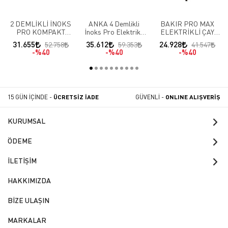
2 DEMLİKLİ İNOKS
ANKA 4 Demlikli
BAKIR PRO MAX
PRO KOMPAKT
İnoks Pro Elektrikli
ELEKTRİKLİ ÇAY
FULL OTOMATİK ÇAY
Çay Kazanı IPE4
MAKİNESİ SETİ 1
31.655
35.612
24.928
52.758
59.353
41.547
KAZANI
DEMLİKLİ
%40
%40
%40
15 GÜN İÇİNDE -
ÜCRETSİZ İADE
GÜVENLİ -
ONLINE ALIŞVERİŞ
KURUMSAL
ÖDEME
İLETİŞİM
HAKKIMIZDA
BİZE ULAŞIN
MARKALAR