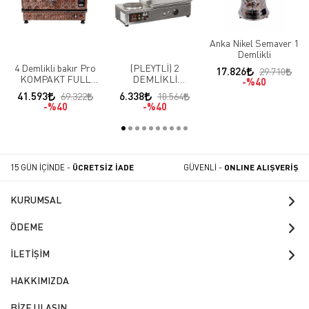
Anka Nikel Semaver 1
Demlikli
4 Demlikli bakır Pro
(PLEYTLİ) 2
17.826
29.710
KOMPAKT FULL
DEMLİKLİ
%40
Otomatik Çay
PASLANMAZ EKO
41.593
6.338
69.322
10.564
Makinası
ELEKTRİKLİ ÇAY
%40
%40
MAKİNESİ
15 GÜN İÇİNDE -
ÜCRETSİZ İADE
GÜVENLİ -
ONLINE ALIŞVERİŞ
KURUMSAL
ÖDEME
İLETİŞİM
HAKKIMIZDA
BİZE ULAŞIN