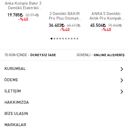
Anka Komple Bakır 3
Demlikli Elektrikli
Çay Kazanı FEO3
2 Demlikli BAKIR
ANKA 5 Demlikli
19.785
32.974
Pro Plus Otomatik
Antik Pro Kompakt
%40
Çay Makinası
Otomatik Çay
36.403
45.504
60.672
75.840
Makinesi
%40
%40
15 GÜN İÇİNDE -
ÜCRETSİZ İADE
GÜVENLİ -
ONLINE ALIŞVERİŞ
KURUMSAL
ÖDEME
İLETİŞİM
HAKKIMIZDA
BİZE ULAŞIN
MARKALAR