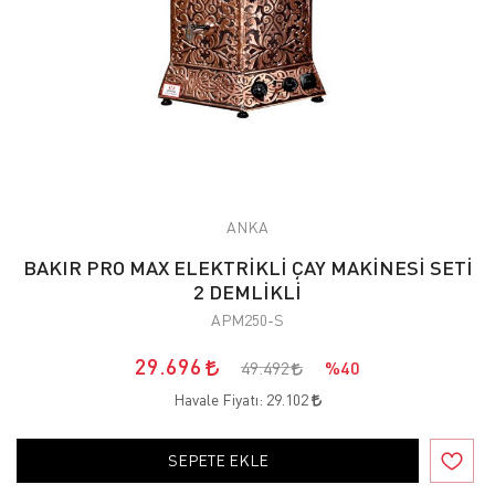
ANKA
BAKIR PRO MAX ELEKTRİKLİ ÇAY MAKİNESİ SETİ
2 DEMLİKLİ
APM250-S
29.696
49.492
%40
Havale Fiyatı:
29.102
SEPETE EKLE