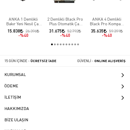
ANKA 1 Demlikli
2 Demlikli Black Pro
ANKA 4 Demlikli
Bakır Yeni Nesil Çay
Plus Otomatik Çay
Black Pro Kompakt
Makineleri
Makinası
Otomatik Çay
15.838
31.675
35.635
26.396
52.792
59.391
Makineleri
%40
%40
%40
15 GÜN İÇİNDE -
ÜCRETSİZ İADE
GÜVENLİ -
ONLINE ALIŞVERİŞ
KURUMSAL
ÖDEME
İLETİŞİM
HAKKIMIZDA
BİZE ULAŞIN