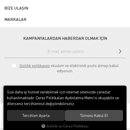
BİZE ULAŞIN
MARKALAR
KAMPANYALARDAN HABERDAR OLMAK İÇİN
Gizlilik politikasını
okudum ve elektronik posta almayı kabul
ediyorum.
Size daha iyi hizmet verebilmek için internet sitemizde çerezler
kullanılmaktadır. Çerez Politikaları Aydınlatma Metni’ni okuyabilir ve
dilerseniz tercihlerinizi değiştirebilirsiniz.
© 2020
ÇINAR ENDÜSTRİYEL MUTFAK LTD.ŞTİ.
. Tüm hakları saklıdır.
Tercihleri Ayarla
Tümünü Kabul Et
Gizlilik ve Çerez Politikası