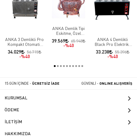
ANKA Demlik Tipi
Eskitme, Özel
İşlemeli Bakır 3
ANKA 3 Demlikli Pro
ANKA 4 Demlikli
39.569
65.948
Demlikli Elektrikli
Kompakt Otomatik
Black Pro Elektrikli
%40
Semaver
Çay Makinesi
Çay Makineleri
34.029
33.238
56.715
55.396
%40
%40
15 GÜN İÇİNDE -
ÜCRETSİZ İADE
GÜVENLİ -
ONLINE ALIŞVERİŞ
KURUMSAL
ÖDEME
İLETİŞİM
HAKKIMIZDA