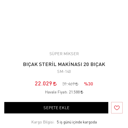
SÜPER MİKSER
BIÇAK STERİL MAKİNASI 20 BIÇAK
SM-140
22.029
31.469
%30
Havale Fiyatı:
21.588
SEPETE EKLE
Kargo Bilgisi:
5 iş günü içinde kargoda