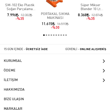
SM-102 Eko Plastik
Süper Mikser
Soğan Parçalama
Blender 10 Lt
Makinası
Kapasiteli SM-141/15
PORTAKAL SIKMA
7.996
8.368
12.302
12.874
S15
MAKİNASI
%35
%35
11.615
16.593
%30
15 GÜN İÇİNDE -
ÜCRETSİZ İADE
GÜVENLİ -
ONLINE ALIŞVERİŞ
KURUMSAL
ÖDEME
İLETİŞİM
HAKKIMIZDA
BİZE ULAŞIN
MARKALAR