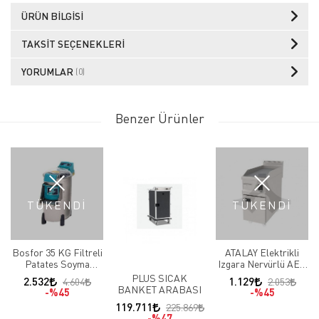
ÜRÜN BILGISI
TAKSIT SEÇENEKLERI
YORUMLAR
(0)
Benzer Ürünler
TÜKENDİ
TÜKENDİ
Bosfor 35 KG Filtreli
ATALAY Elektrikli
Patates Soyma
Izgara Nervürlü AEI-
Makinası UPS-35FM
490 / N 400x900
PLUS SICAK
2.532
1.129
4.604
2.053
220V
BANKET ARABASI
%45
%45
119.711
225.869
%47