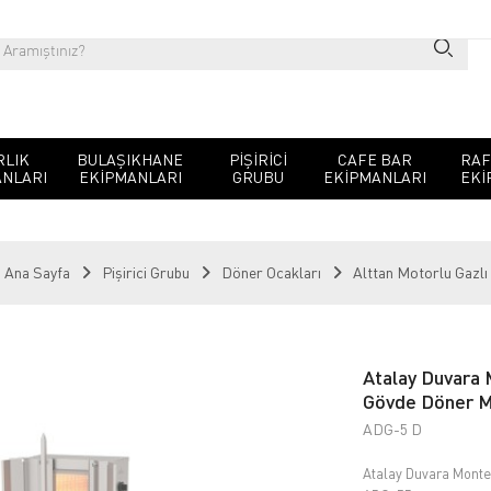
RLIK
BULAŞIKHANE
PIŞIRICI
CAFE BAR
RAF
NLARI
EKIPMANLARI
GRUBU
EKIPMANLARI
EKI
Ana Sayfa
Pişirici Grubu
Döner Ocakları
Alttan Motorlu Gazlı
Atalay Duvara 
Gövde Döner M
ADG-5 D
Atalay Duvara Monte 