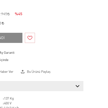
7.945
%45
53
NDİ
Ay Garanti
Haber Ver
Bu Ürünü Paylaş
:
137 Kg
:
400 V
PG
:
1,063 Kg/h