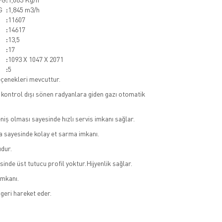
G
:
1,845 m3/h
:
11607
:
14617
:
13,5
:
17
:
1093 X 1047 X 2071
:
5
çenekleri mevcuttur.
i kontrol dışı sönen radyanlara giden gazı otomatik
geniş olması sayesinde hızlı servis imkanı sağlar.
a sayesinde kolay et sarma imkanı.
dur.
sinde üst tutucu profil yoktur.Hijyenlik sağlar.
imkanı.
 geri hareket eder.