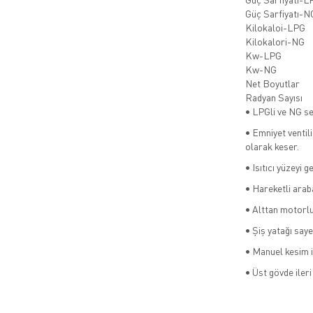
Güç Sarfiyatı-N
Kilokaloi-LPG
Kilokalori-NG
Kw-LPG
Kw-NG
Net Boyutlar
Radyan Sayısı
• LPGli ve NG se
• Emniyet ventil
olarak keser.
• Isıtıcı yüzeyi 
• Hareketli arab
• Alttan motorlu
• Şiş yatağı saye
• Manuel kesim 
• Üst gövde ileri