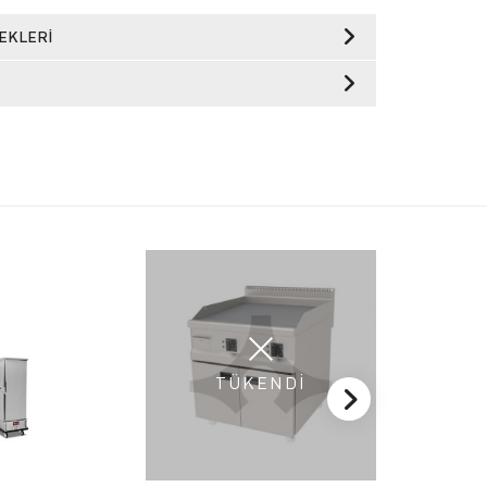
EKLERI
TÜKENDİ
T