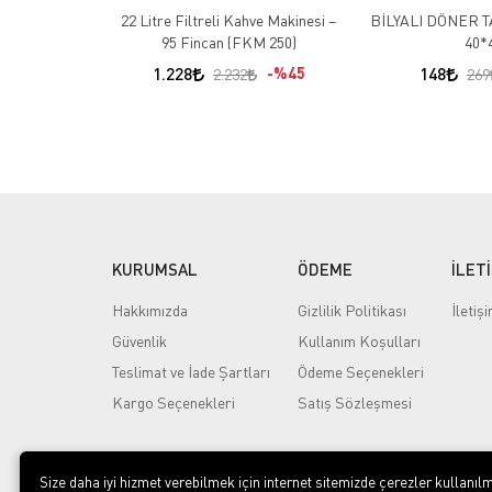
22 Litre Filtreli Kahve Makinesi –
BİLYALI DÖNER 
95 Fincan (FKM 250)
40*
1.228
%45
148
2.232
269
KURUMSAL
ÖDEME
İLET
Hakkımızda
Gizlilik Politikası
İletiş
Güvenlik
Kullanım Koşulları
Teslimat ve İade Şartları
Ödeme Seçenekleri
Kargo Seçenekleri
Satış Sözleşmesi
Size daha iyi hizmet verebilmek için internet sitemizde çerezler kullanılm