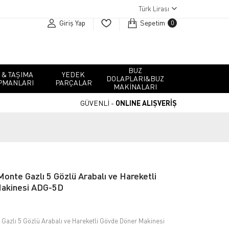
Türk Lirası
Giriş Yap
Sepetim
0
BUZ
 & TAŞIMA
YEDEK
DOLAPLARI&BUZ
PMANLARI
PARÇALAR
MAKINALARI
GÜVENLİ -
ONLINE ALIŞVERİŞ
Monte Gazlı 5 Gözlü Arabalı ve Hareketli
akinesi ADG-5D
Gazlı 5 Gözlü Arabalı ve Hareketli Gövde Döner Makinesi