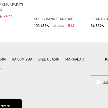
TAKMA APARATI
40
%45
SOĞUK BANKET ARABASI
SICA
103.458
%47
84.584
195.204
1
İŞİM
HAKKIMIZDA
BİZE ULAŞIN
MARKALAR
K
im
Gizl
aktadır.