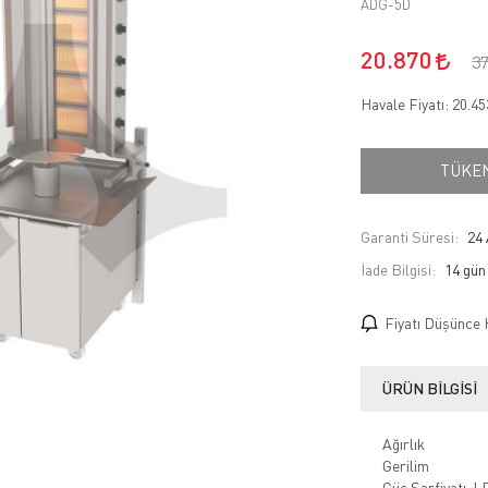
ADG-5D
20.870
3
Havale Fiyatı:
20.4
TÜKE
Garanti Süresi:
24 
İade Bilgisi:
Fiyatı Düşünce 
ÜRÜN BILGISI
Ağırlık
Gerilim
Güç Sarfiyatı-L