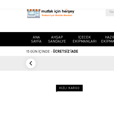
ANA
AHŞAP
İÇECEK
HAZI
SAYFA
SANDALYE
EKIPMANLARI
EKIPMA
15 GÜN İÇİNDE -
ÜCRETSİZ İADE
HIZLI KARGO