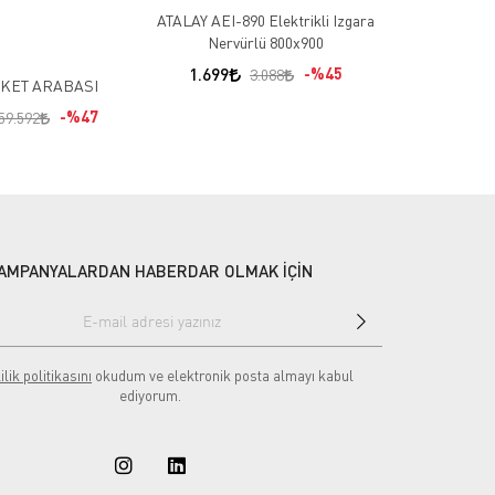
ATALAY AEI-890 Elektrikli Izgara
Cafe 
Nervürlü 800x900
349
1.699
%45
3.088
K BANKET ARABASI
%47
59.592
AMPANYALARDAN HABERDAR OLMAK İÇİN
ilik politikasını
okudum ve elektronik posta almayı kabul
ediyorum.