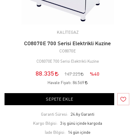
KALİTEGAZ
CO8070E 700 Serisi Elektrikli Kuzine
CO8070E
CO8070E 700 Serisi Elektrikli Kuzine
88.335
147.225
%40
Havale Fiyatı:
86.569
SEPETE EKLE
Garanti Süresi:
24 Ay Garanti
Kargo Bilgisi:
3 iş günü içinde kargoda
İade Bilgisi: