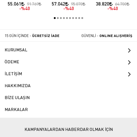
Pizza Fırını Analog
Motorlu Hareketli
Motorlu Hareketli
55.061
57.042
38.820
91.769
95.070
64.700
Kontrol
Gövde
Gövde
%40
%40
%40
15 GÜN İÇİNDE -
ÜCRETSİZ İADE
GÜVENLİ -
ONLINE ALIŞVERİŞ
KURUMSAL
ÖDEME
İLETİŞİM
HAKKIMIZDA
BİZE ULAŞIN
MARKALAR
KAMPANYALARDAN HABERDAR OLMAK İÇİN