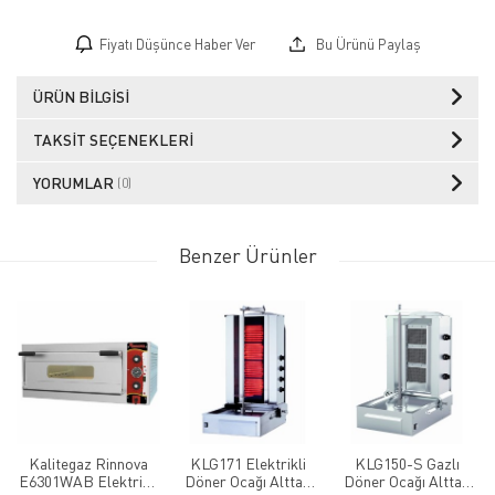
Fiyatı Düşünce Haber Ver
Bu Ürünü Paylaş
ÜRÜN BILGISI
TAKSIT SEÇENEKLERI
YORUMLAR
(0)
Benzer Ürünler
Kalitegaz Rinnova
KLG171 Elektrikli
KLG150-S Gazlı
E6301WAB Elektrikli
Döner Ocağı Alttan
Döner Ocağı Alttan