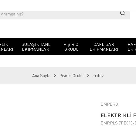
RLIK
BULAŞIKHANE
PIŞIRICI
CAFE BAR
RAF
NLARI
EKIPMANLARI
GRUBU
EKIPMANLARI
EKI
Ana Sayfa
Pişirici Grubu
Fritöz
EMPERO
ELEKTRİKLİ 
EMP.PLS.7FE010-