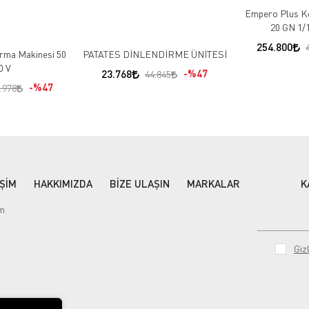
Empero Plus Ko
20 GN 1/1
254.800
rma Makinesi 50
PATATES DİNLENDİRME ÜNİTESİ
0 V
23.768
%47
44.845
%47
.978
İŞİM
HAKKIMIZDA
BİZE ULAŞIN
MARKALAR
K
im
Gizl