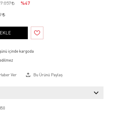
17.057
%47
99
 EKLE
 günü içinde kargoda
Haber Ver
Bu Ürünü Paylaş
850