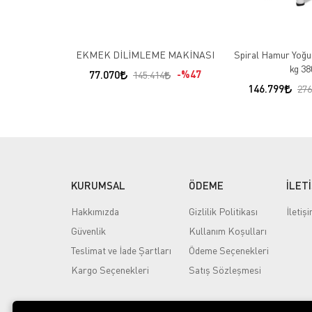
EKMEK DİLİMLEME MAKİNASI
Spiral Hamur Yoğu
kg 38
77.070
%47
145.414
146.799
276
KURUMSAL
ÖDEME
İLET
Hakkımızda
Gizlilik Politikası
İletiş
Güvenlik
Kullanım Koşulları
Teslimat ve İade Şartları
Ödeme Seçenekleri
Kargo Seçenekleri
Satış Sözleşmesi