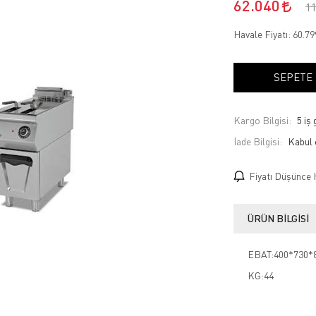
62.040
1
Havale Fiyatı:
60.7
SEPETE
Kargo Bilgisi:
5 iş
İade Bilgisi:
Fiyatı Düşünce 
ÜRÜN BILGISI
EBAT:400*730*
KG:44