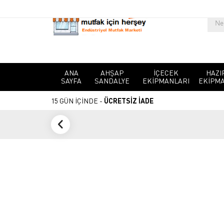
ANA
AHŞAP
İÇECEK
HAZI
SAYFA
SANDALYE
EKIPMANLARI
EKIPMA
15 GÜN İÇİNDE -
ÜCRETSİZ İADE