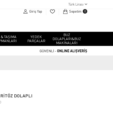
Türk Lirası
Giriş Yap
Sepetim
0
BUZ
 & TAŞIMA
YEDEK
DOLAPLARI&BUZ
PMANLARI
PARÇALAR
MAKINALARI
GÜVENLİ -
ONLINE ALIŞVERİŞ
FRİTÖZ DOLAPLI
D