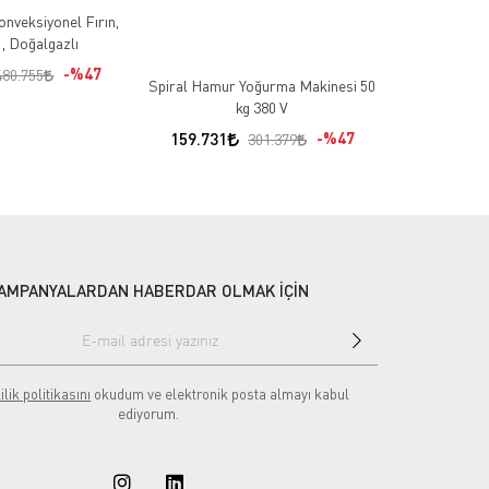
nveksiyonel Fırın,
Empero Dö
, Doğalgazlı
Fırın, 99
D
%47
522.357
480.755
Spiral Hamur Yoğurma Makinesi 50
kg 380 V
159.731
%47
301.379
AMPANYALARDAN HABERDAR OLMAK İÇİN
ilik politikasını
okudum ve elektronik posta almayı kabul
ediyorum.