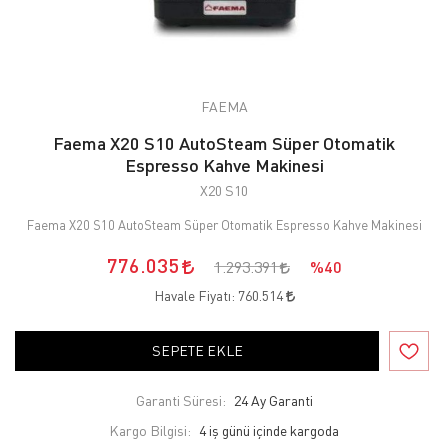
FAEMA
Faema X20 S10 AutoSteam Süper Otomatik
Espresso Kahve Makinesi
X20 S10
Faema X20 S10 AutoSteam Süper Otomatik Espresso Kahve Makinesi
776.035
1.293.391
%40
Havale Fiyatı:
760.514
SEPETE EKLE
Garanti Süresi:
24 Ay Garanti
Kargo Bilgisi:
4 iş günü içinde kargoda