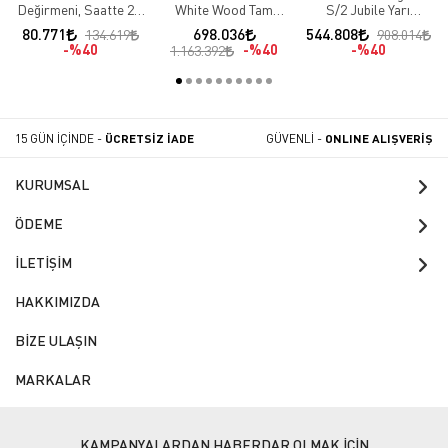
Değirmeni, Saatte 2.3
White Wood Tam
S/2 Jubile Yarı
kg Kapasiteli
Otomatik Espresso
Otomatik Espresso
80.771
698.036
544.808
134.619
908.014
Kahve Makinesi, 2
Kahve Makinesi, 2
%40
%40
%40
1.163.392
Gruplu
Gruplu
15 GÜN İÇİNDE -
ÜCRETSİZ İADE
GÜVENLİ -
ONLINE ALIŞVERİŞ
KURUMSAL
ÖDEME
İLETİŞİM
HAKKIMIZDA
BİZE ULAŞIN
MARKALAR
KAMPANYALARDAN HABERDAR OLMAK İÇİN