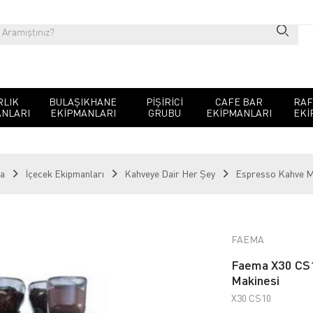
RLIK
BULAŞIKHANE
PIŞIRICI
CAFE BAR
RAF
NLARI
EKIPMANLARI
GRUBU
EKIPMANLARI
EKI
fa
İçecek Ekipmanları
Kahveye Dair Her Şey
Espresso Kahve M
FAEMA
Faema X30 CS1
Makinesi
X30 CS10