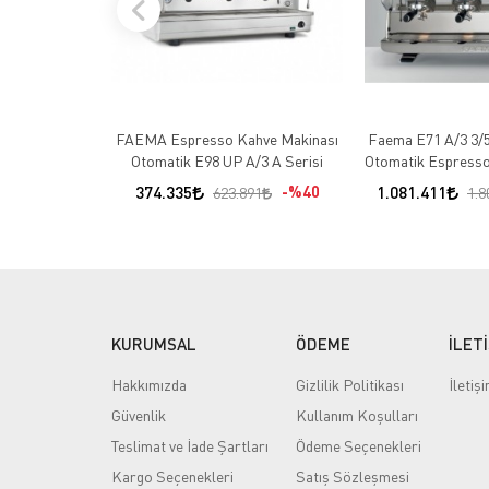
FAEMA Espresso Kahve Makinası
Faema E71 A/3 3/
Otomatik E98 UP A/3 A Serisi
Otomatik Espresso
3 Gru
374.335
%40
1.081.411
623.891
1.8
KURUMSAL
ÖDEME
İLET
Hakkımızda
Gizlilik Politikası
İletiş
Güvenlik
Kullanım Koşulları
Teslimat ve İade Şartları
Ödeme Seçenekleri
Kargo Seçenekleri
Satış Sözleşmesi