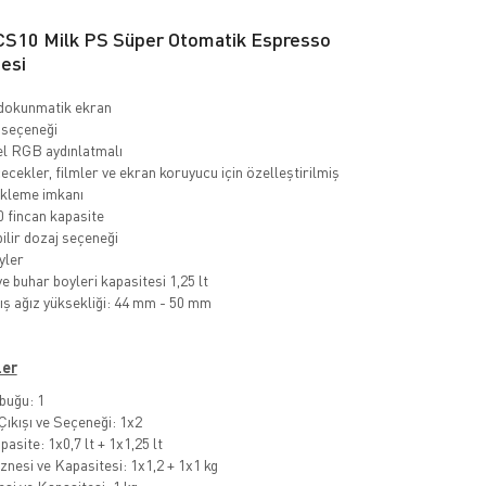
S10 Milk PS Süper Otomatik Espresso
esi
 dokunmatik ekran
 seçeneği
l RGB aydınlatmalı
ecekler, filmler ve ekran koruyucu için özelleştirilmiş
ekleme imkanı
 fincan kapasite
ilir dozaj seçeneği
yler
e buhar boyleri kapasitesi 1,25 lt
ış ağız yüksekliği: 44 mm - 50 mm
ler
buğu: 1
Çıkışı ve Seçeneği: 1x2
asite: 1x0,7 lt + 1x1,25 lt
nesi ve Kapasitesi: 1x1,2 + 1x1 kg