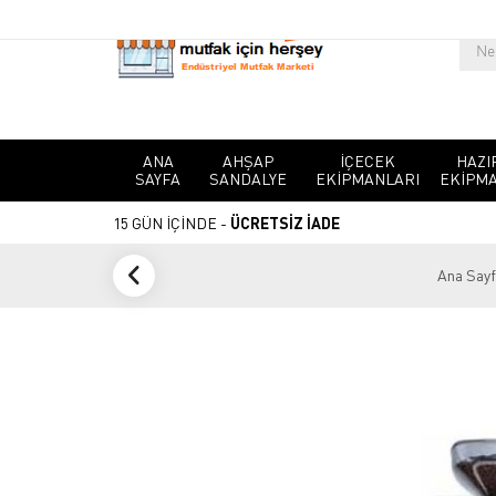
ANA
AHŞAP
İÇECEK
HAZI
SAYFA
SANDALYE
EKIPMANLARI
EKIPMA
15 GÜN İÇİNDE -
ÜCRETSİZ İADE
Ana Say