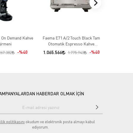
 On Demand Kahve
Faema E71 A/2 Touch Black Tam
Faema E71 A
irmeni
Otomatik Espresso Kahve
Tam Otoma
Makinesi, 2 Gruplu
Makin
%40
1.065.566
%40
1.279.471
267.382
1.775.943
AMPANYALARDAN HABERDAR OLMAK İÇİN
ilik politikasını
okudum ve elektronik posta almayı kabul
ediyorum.