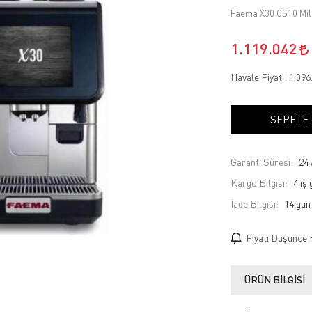
Faema X30 CS10 Mil
1.119.042
Havale Fiyatı:
1.096
SEPETE
Garanti Süresi:
24 
Kargo Bilgisi:
4 iş
İade Bilgisi:
Fiyatı Düşünce 
ÜRÜN BILGISI