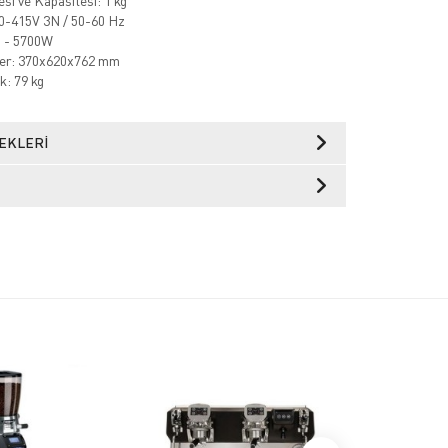
si ve Kapasitesi: 1 kg
80-415V 3N / 50-60 Hz
0 - 5700W
ler: 370x620x762 mm
k: 79 kg
EKLERI