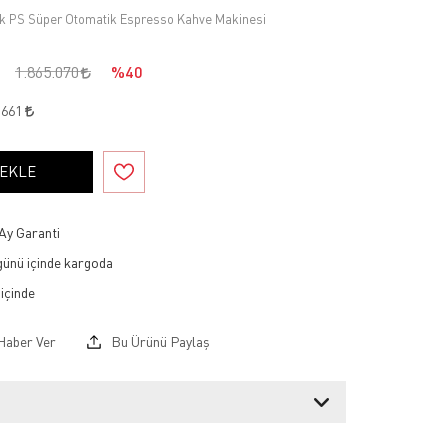
k PS Süper Otomatik Espresso Kahve Makinesi
1.865.070
%40
.661
 EKLE
Ay Garanti
 günü içinde kargoda
Haber Ver
Bu Ürünü Paylaş