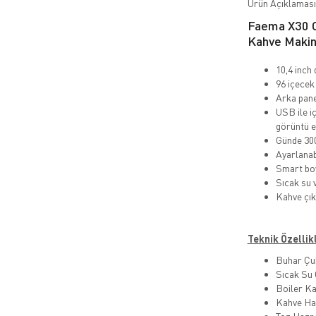
Ürün Açıklaması
Faema X30 C
Kahve Makin
10,4 inch
96 içecek
Arka pane
USB ile iç
görüntü 
Günde 300
Ayarlanab
Smart bo
Sıcak su v
Kahve çık
Teknik Özellik
Buhar Çu
Sıcak Su 
Boiler Kap
Kahve Haz