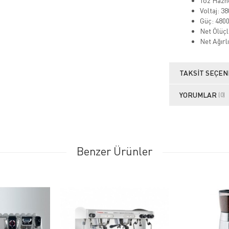
Toz Hazne
Voltaj: 3
Güç: 480
Net Ölüç
Net Ağırlı
TAKSIT SEÇEN
YORUMLAR
(0)
Benzer Ürünler