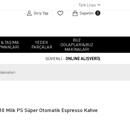
Türk Lirası
Giriş Yap
Sepetim
0
BUZ
 & TAŞIMA
YEDEK
DOLAPLARI&BUZ
PMANLARI
PARÇALAR
MAKINALARI
GÜVENLİ -
ONLINE ALIŞVERİŞ
akineleri
0 Milk PS Süper Otomatik Espresso Kahve