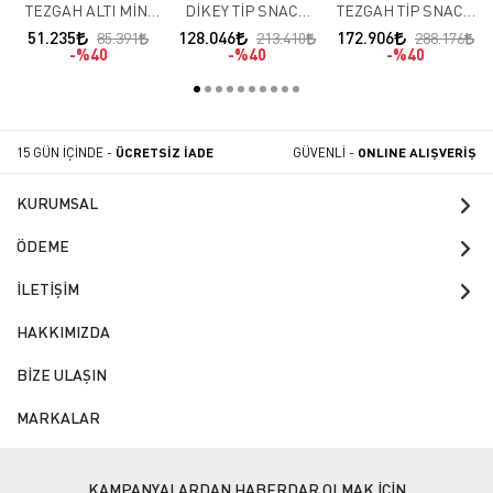
TEZGAH ALTI MİNİ
DİKEY TİP SNACK
TEZGAH TİP SNACK
BUZDOLABI (-2 / +8 )
BUZDOLAPLARI – 2
BUZDOLAPLARI – 4
51.235
128.046
172.906
85.391
213.410
288.176
KAPILI (-10 / -22)
KAPILI (-10 / -22 )
%40
%40
%40
15 GÜN İÇİNDE -
ÜCRETSİZ İADE
GÜVENLİ -
ONLINE ALIŞVERİŞ
KURUMSAL
ÖDEME
İLETİŞİM
HAKKIMIZDA
BİZE ULAŞIN
MARKALAR
KAMPANYALARDAN HABERDAR OLMAK İÇİN