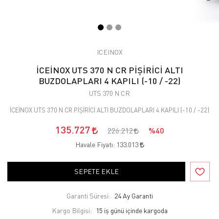
ICEINOX
İCEİNOX UTS 370 N CR PİŞİRİCİ ALTI
BUZDOLAPLARI 4 KAPILI (-10 / -22)
UTS 370 N CR
İCEİNOX UTS 370 N CR PİŞİRİCİ ALTI BUZDOLAPLARI 4 KAPILI (-10 / -22)
135.727
226.212
%40
Havale Fiyatı:
133.013
SEPETE EKLE
Garanti Süresi:
24 Ay Garanti
Kargo Bilgisi:
15 iş günü içinde kargoda