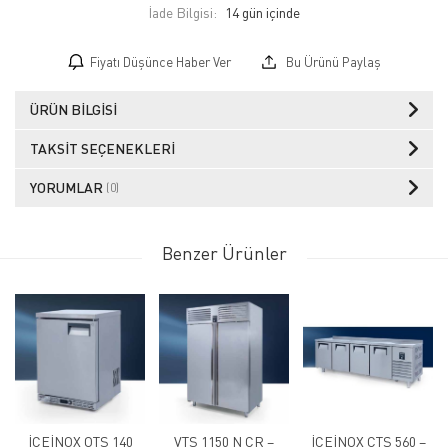
İade Bilgisi:
Fiyatı Düşünce Haber Ver
Bu Ürünü Paylaş
ÜRÜN BILGISI
TAKSIT SEÇENEKLERI
YORUMLAR
(0)
Benzer Ürünler
İCEİNOX OTS 140
VTS 1150 N CR –
İCEİNOX CTS 560 –