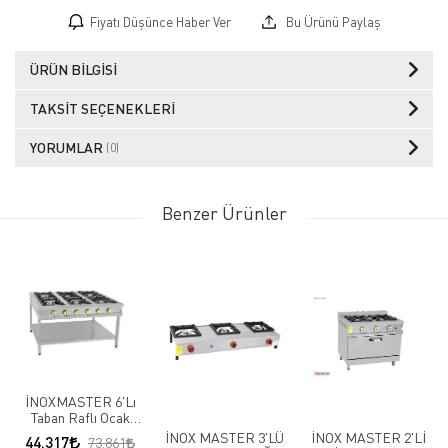
Fiyatı Düşünce Haber Ver
Bu Ürünü Paylaş
ÜRÜN BILGISI
TAKSIT SEÇENEKLERI
YORUMLAR
(0)
Benzer Ürünler
İNOXMASTER 6'Lı
Taban Raflı Ocak
Gazlı/LPG
İNOX MASTER 3'LÜ
İNOX MASTER 2'Lİ
44.317
73.861