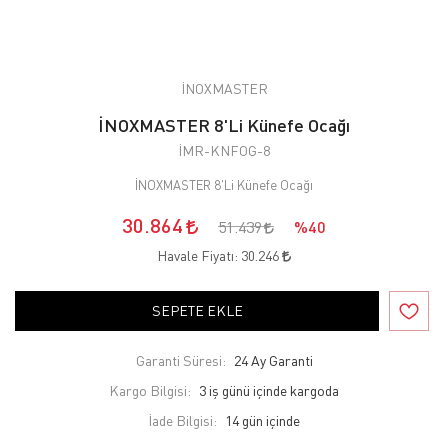
İNOXMASTER
İNOXMASTER 8'Li Künefe Ocağı
İMR-KNFOG-8
İNOXMASTER 8'Li Künefe Ocağı
30.864
51.439
%40
Havale Fiyatı:
30.246
SEPETE EKLE
Garanti Süresi:
24 Ay Garanti
Kargo Bilgisi:
3 iş günü içinde kargoda
İade Bilgisi: