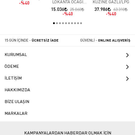
LOKANTA OCAĞI
KUZİNE GAZLI/LPG
%40
KISA AYAK GAZLI /
15.036
37.986
25.060
63.310
LPG
%40
%40
15 GÜN İÇİNDE -
ÜCRETSİZ İADE
GÜVENLİ -
ONLINE ALIŞVERİŞ
KURUMSAL
ÖDEME
İLETİŞİM
HAKKIMIZDA
BİZE ULAŞIN
MARKALAR
KAMPANYALARDAN HABERDAR OLMAK İÇİN