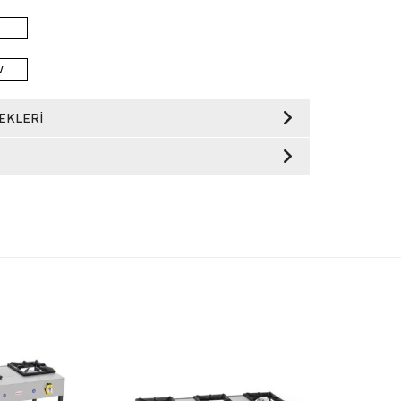
W
EKLERI