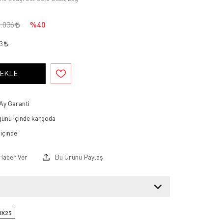
9.036
%40
73
 EKLE
Ay Garanti
 günü içinde kargoda
Haber Ver
Bu Ürünü Paylaş
0X25