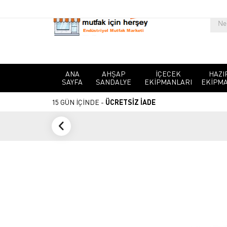
ANA
AHŞAP
İÇECEK
HAZI
SAYFA
SANDALYE
EKIPMANLARI
EKIPMA
15 GÜN İÇİNDE -
ÜCRETSİZ İADE