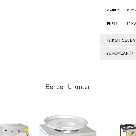
AĞIRLIK
10 KG
ENERJİ
12 K
TAKSIT SEÇEN
YORUMLAR
(0)
Benzer Ürünler