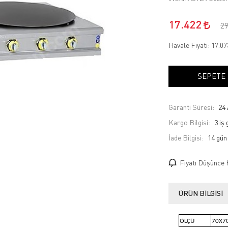
17.422
2
Havale Fiyatı:
17.0
SEPETE
Garanti Süresi:
24 
Kargo Bilgisi:
3 iş
İade Bilgisi:
Fiyatı Düşünce 
ÜRÜN BILGISI
ÖLÇÜ
70X7