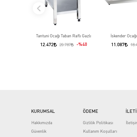
Tantuni Ocağı Taban Raflı Gazlı
İskender Ocağı
12.472
%40
11.087
20.787
18.
KURUMSAL
ÖDEME
İLET
Hakkımızda
Gizlilik Politikası
İletiş
Güvenlik
Kullanım Koşulları