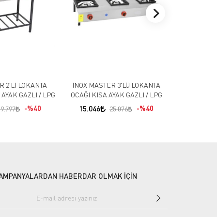
İNOXMAST
Taban 
20.193
R 2'Lİ LOKANTA
İNOX MASTER 3'LÜ LOKANTA
AYAK GAZLI / LPG
OCAĞI KISA AYAK GAZLI / LPG
%40
15.046
%40
19.797
25.076
AMPANYALARDAN HABERDAR OLMAK İÇİN