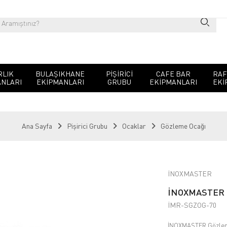
RLIK
BULAŞIKHANE
PIŞIRICI
CAFE BAR
RAF
NLARI
EKIPMANLARI
GRUBU
EKIPMANLARI
EKI
Ana Sayfa
Pişirici Grubu
Ocaklar
Gözleme Ocağı
İNOXMASTER
İNOXMASTER Gö
İMR-SGZOG-70
İNOXMASTER Gözleme