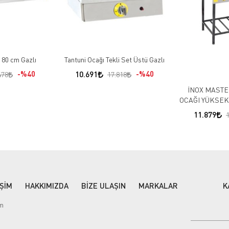
 80 cm Gazlı
Tantuni Ocağı Tekli Set Üstü Gazlı
%40
10.691
%40
478
17.818
İNOX MASTE
OCAĞI YÜKSEK 
11.879
İŞİM
HAKKIMIZDA
BİZE ULAŞIN
MARKALAR
K
im