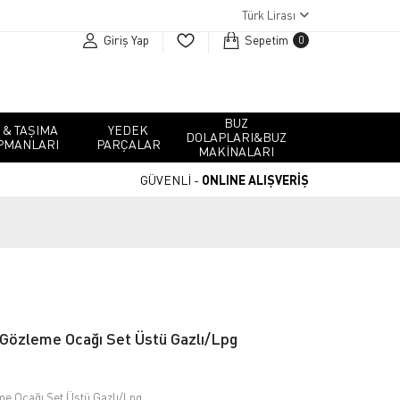
Türk Lirası
Giriş Yap
Sepetim
0
BUZ
 & TAŞIMA
YEDEK
DOLAPLARI&BUZ
PMANLARI
PARÇALAR
MAKINALARI
GÜVENLİ -
ONLINE ALIŞVERİŞ
zleme Ocağı Set Üstü Gazlı/Lpg
 Ocağı Set Üstü Gazlı/Lpg