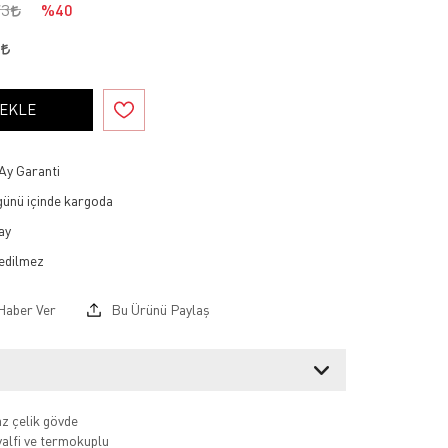
73
%40
9
 EKLE
Ay Garanti
 günü içinde kargoda
ay
Haber Ver
Bu Ürünü Paylaş
z çelik gövde
valfi ve termokuplu