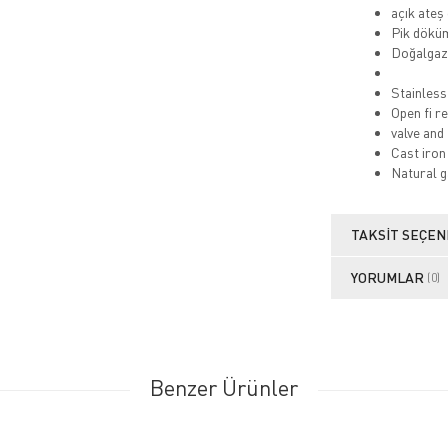
açık ateş
Pik döküm
Doğalgaz
Stainless
Open fi r
valve and
Cast iron 
Natural g
TAKSIT SEÇEN
YORUMLAR
(0)
Benzer Ürünler