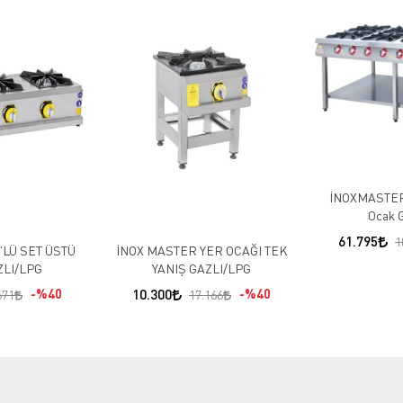
İNOXMASTER 8
Ocak 
61.795
1
'LÜ SET ÜSTÜ
İNOX MASTER YER OCAĞI TEK
LI/LPG
YANIŞ GAZLI/LPG
%40
10.300
%40
671
17.166