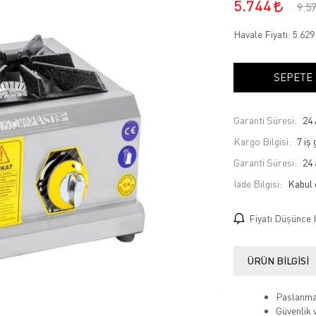
5.744
9.5
Havale Fiyatı:
5.62
SEPETE
Garanti Süresi:
24 
Kargo Bilgisi:
7 iş
Garanti Süresi:
24 
İade Bilgisi:
Fiyatı Düşünce 
ÜRÜN BILGISI
Paslanma
Güvenlik 