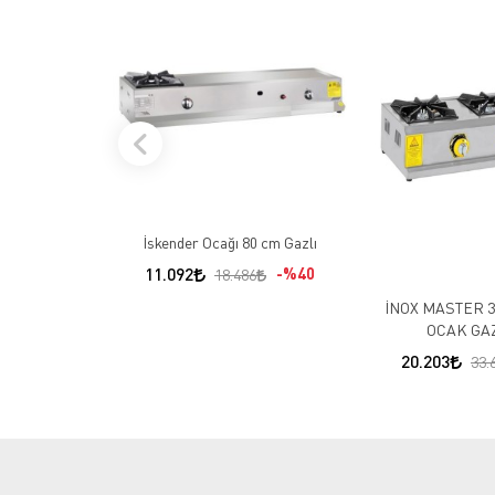
İskender Ocağı 80 cm Gazlı
11.092
%40
18.486
İNOX MASTER 3
OCAK GAZ
20.203
33.