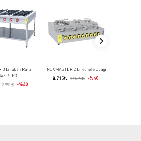
'Li Taban Raflı
İNOXMASTER 2'Li Künefe Ocağı
İNOXMASTER
Gazlı/LPG
Üst
8.715
%40
14.525
%40
17.430
02.992