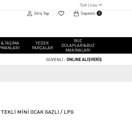
Türk Lirası
Giriş Yap
Sepetim
0
BUZ
 & TAŞIMA
YEDEK
DOLAPLARI&BUZ
PMANLARI
PARÇALAR
MAKINALARI
GÜVENLİ -
ONLINE ALIŞVERİŞ
TEKLİ MİNİ OCAK GAZLI / LPG