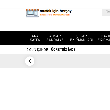
ANA
AHŞAP
İÇECEK
HAZI
SAYFA
SANDALYE
EKIPMANLARI
EKIPMA
15 GÜN İÇİNDE -
ÜCRETSİZ İADE