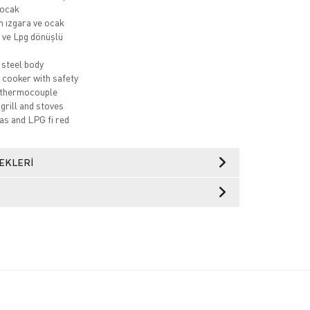
 ocak
 ızgara ve ocak
 ve Lpg dönüşlü
 steel body
e cooker with safety
 thermocouple
grill and stoves
as and LPG fi red
EKLERI