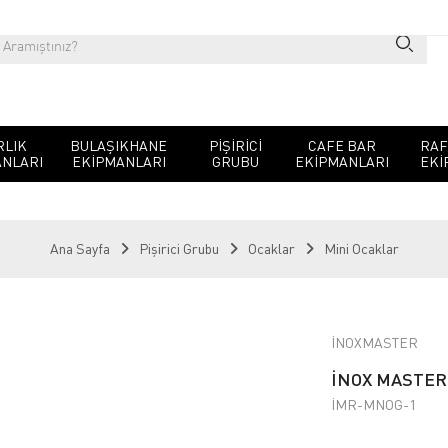
RLIK
BULAŞIKHANE
PIŞIRICI
CAFE BAR
RAF
NLARI
EKIPMANLARI
GRUBU
EKIPMANLARI
EKI
Ana Sayfa
Pişirici Grubu
Ocaklar
Mini Ocaklar
İNOXMASTER
İNOX MASTER 
İMR-MNOG-1