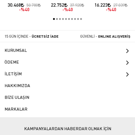
Gazlı/LPG
Raflı Gazlı/Lpg
GAZLI/LPG
30.468
22.752
16.223
50.780
37.920
27.039
%40
%40
%40
15 GÜN İÇİNDE -
ÜCRETSİZ İADE
GÜVENLİ -
ONLINE ALIŞVERİŞ
KURUMSAL
ÖDEME
İLETİŞİM
HAKKIMIZDA
BİZE ULAŞIN
MARKALAR
KAMPANYALARDAN HABERDAR OLMAK İÇİN