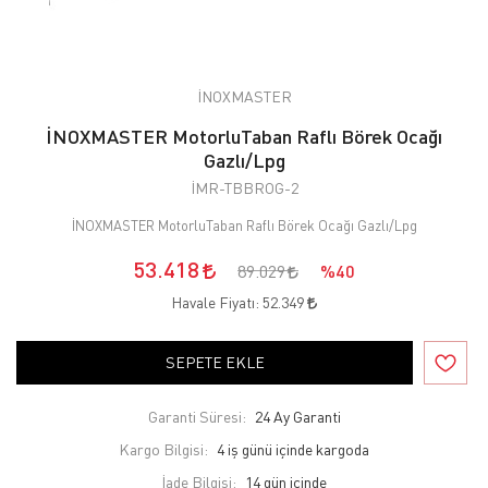
İNOXMASTER
İNOXMASTER MotorluTaban Raflı Börek Ocağı
Gazlı/Lpg
İMR-TBBROG-2
İNOXMASTER MotorluTaban Raflı Börek Ocağı Gazlı/Lpg
53.418
89.029
%40
Havale Fiyatı:
52.349
SEPETE EKLE
Garanti Süresi:
24 Ay Garanti
Kargo Bilgisi:
4 iş günü içinde kargoda
İade Bilgisi: