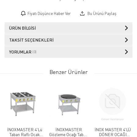
Fiyatı Düşünce Haber Ver
Bu Ürünü Paylaş
ÜRÜN BILGISI
TAKSIT SEÇENEKLERI
YORUMLAR
(0)
Benzer Ürünler
İNOXMASTER 4'Lü
İNOXMASTER
İNOX MASTER 4'LÜ
Taban Raflı Ocak
Gözleme Ocağı Taban
DÖNER OCAĞI