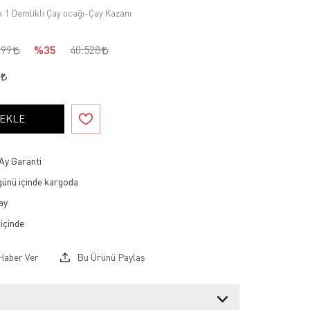
ik 1 Demlikli Çay ocağı-Çay Kazanı
299
%35
40.528
1
 EKLE
Ay Garanti
 günü içinde kargoda
ay
Haber Ver
Bu Ürünü Paylaş