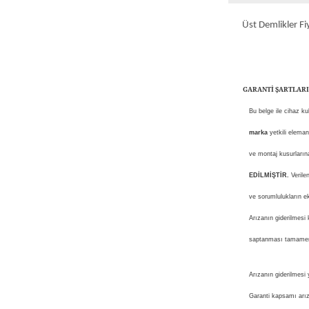
Üst Demlikler Fiy
GARANTİ ŞARTLARI
Bu belge ile cihaz k
marka
yetkili eleman
ve montaj kusurlarına
EDİLMİŞTİR.
Verile
ve sorumlulukların ek
Arızanın giderilmesi 
saptanması tamamen 
Arızanın giderilmesi y
Garanti kapsamı arıza