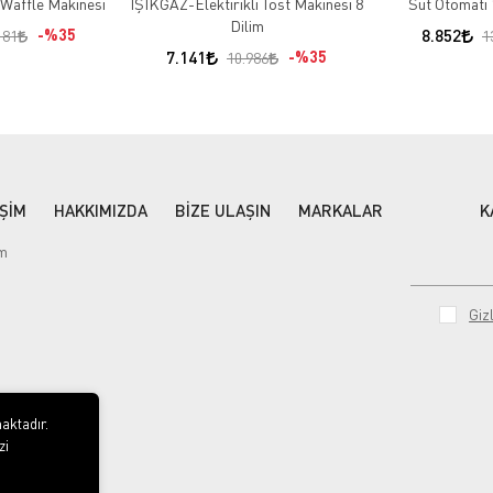
e Waffle Makinesi
IŞIKGAZ-Elektirikli Tost Makinesi 8
Süt Otomatı 
Dilim
%35
8.852
181
1
7.141
%35
10.986
İŞİM
HAKKIMIZDA
BİZE ULAŞIN
MARKALAR
K
im
Gizl
aktadır.
zi