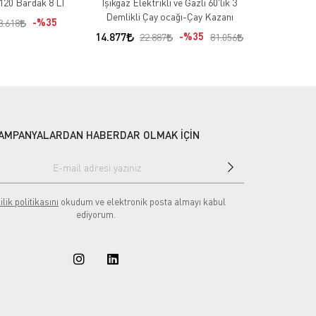
120 Bardak 8 LT
Işıkgaz Elektrikli ve Gazlı 60'lik 3
IŞIKGAZ LPG
Demlikli Çay ocağı-Çay Kazanı
MİDİ
%35
3.618
14.877
%35
19.191
22.887
81.056
AMPANYALARDAN HABERDAR OLMAK İÇİN
ilik politikasını
okudum ve elektronik posta almayı kabul
ediyorum.