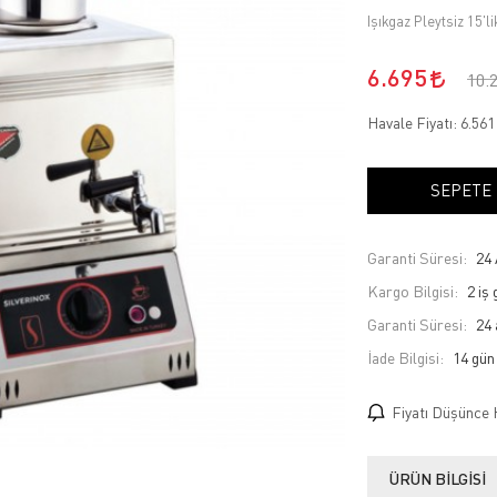
Işıkgaz Pleytsiz 15'l
6.695
10.
Havale Fiyatı:
6.56
SEPETE
Garanti Süresi:
24 
Kargo Bilgisi:
2 iş
Garanti Süresi:
24 
İade Bilgisi:
Fiyatı Düşünce 
ÜRÜN BILGISI