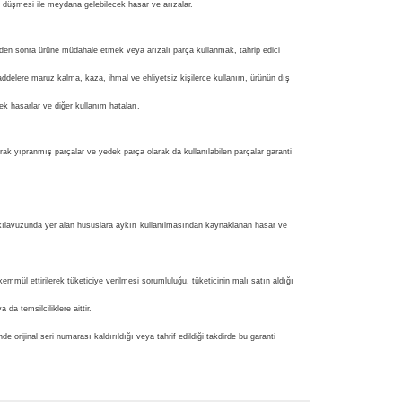
m düşmesi ile meydana gelebilecek hasar ve arızalar.
nden sonra ürüne müdahale etmek veya arızalı parça kullanmak, tahrip edici
ddelere maruz kalma, kaza, ihmal ve ehliyetsiz kişilerce kullanım, ürünün dış
ek hasarlar ve diğer kullanım hataları.
rak yıpranmış parçalar ve yedek parça olarak da kullanılabilen parçalar garanti
ılavuzunda yer alan hususlara aykırı kullanılmasından kaynaklanan hasar ve
kemmül ettirilerek tüketiciye verilmesi sorumluluğu, tüketicinin malı satın aldığı
 da temsilciliklere aittir.
de orijinal seri numarası kaldırıldığı veya tahrif edildiği takdirde bu garanti