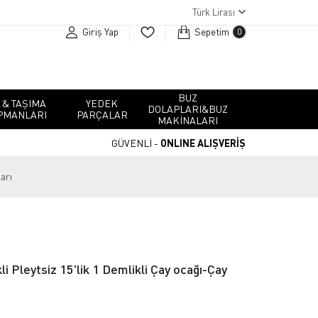
Türk Lirası
Giriş Yap
Sepetim
0
BUZ
 & TAŞIMA
YEDEK
DOLAPLARI&BUZ
PMANLARI
PARÇALAR
MAKINALARI
GÜVENLİ -
ONLINE ALIŞVERİŞ
arı
kli Pleytsiz 15'lik 1 Demlikli Çay ocağı-Çay