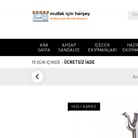
ANA
AHŞAP
İÇECEK
HAZI
SAYFA
SANDALYE
EKIPMANLARI
EKIPMA
15 GÜN İÇİNDE -
ÜCRETSİZ İADE
An
HIZLI KARGO