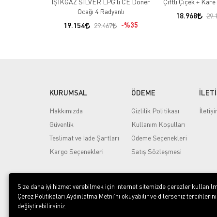
IŞIKGAZ SİLVER LPG'li CE Döner
Çiftli Çiçek + Kar
Ocağı 4 Radyanlı
18.968
29.
19.154
%35
29.467
KURUMSAL
ÖDEME
İLET
Hakkımızda
Gizlilik Politikası
İletiş
Güvenlik
Kullanım Koşulları
Teslimat ve İade Şartları
Ödeme Seçenekleri
Kargo Seçenekleri
Satış Sözleşmesi
Size daha iyi hizmet verebilmek için internet sitemizde çerezler kullanılm
Çerez Politikaları Aydınlatma Metni’ni okuyabilir ve dilerseniz tercihlerini
değiştirebilirsiniz.