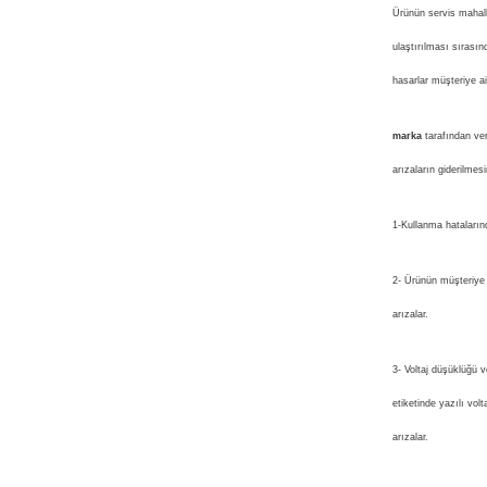
Ürünün servis mahall
ulaştırılması sırasın
hasarlar müşteriye ait
marka
tarafından ver
arızaların giderilmes
1-Kullanma hataların
2- Ürünün müşteriye
arızalar.
3- Voltaj düşüklüğü v
etiketinde yazılı vo
arızalar.