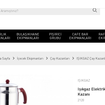
RLIK
BULAŞIKHANE
PIŞIRICI
CAFE BAR
RAF
NLARI
EKIPMANLARI
GRUBU
EKIPMANLARI
EKI
a Sayfa
İçecek Ekipmanları
Çay Kazanları
IŞIKGAZ Çay Kazanl
IŞIKGAZ
Işıkgaz Elektri
Kazanı
2120