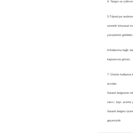
4- Yangın ve yıldırı
5-Tüketiciye teslimi
sentetik kimyasal ma
yüzeylerine gelebilec
6-Kullanıma bağlı ola
kapsamına girmez.
7- Ürünün kullanma k
arızalar.
Garanti belgesinin te
satıcı, bayi, acente ya
Garanti belgesi üzerin
geçersizdir.