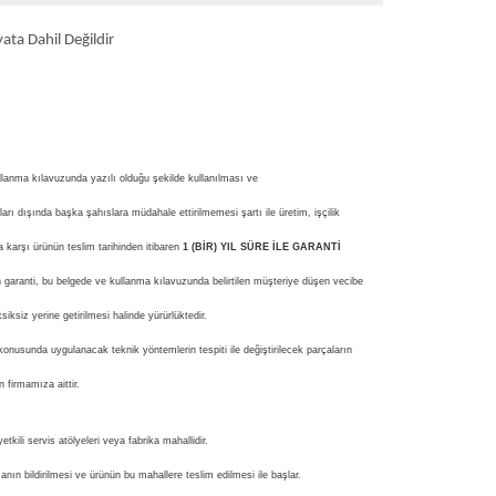
ata Dahil Değildir
ullanma kılavuzunda yazılı olduğu şekilde kullanılması ve
ları dışında başka şahıslara müdahale ettirilmemesi şartı ile üretim, işçilik
 karşı ürünün teslim tarihinden itibaren
1 (BİR) YIL SÜRE İLE GARANTİ
n garanti, bu belgede ve kullanma kılavuzunda belirtilen müşteriye düşen vecibe
siksiz yerine getirilmesi halinde yürürlüktedir.
konusunda uygulanacak teknik yöntemlerin tespiti ile değiştirilecek parçaların
firmamıza aittir.
etkili servis atölyeleri veya fabrika mahallidir.
nın bildirilmesi ve ürünün bu mahallere teslim edilmesi ile başlar.