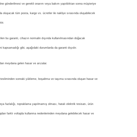
ine gönderilmesi ve gerekli onarım veya bakım yapıldıktan sonra müşteriye
da oluşacak tüm posta, kargo vs. ücretler ile nakliye sırasında oluşabilecek
tir.
ilen bu garanti, cihazın normalin dışında kullanılmasından doğacak
ini kapsamadığı gibi, aşağıdaki durumlarda da garanti dışıdır.
dan meydana gelen hasar ve arızalar.
 tesliminden sonraki yükleme, boşaltma ve taşıma sırasında oluşan hasar ve
eya fazlalığı, topraklama yapılmamış olması, hatalı elektrik tesisatı, ürün
ltajdan farklı voltajda kullanma nedenlerinden meydana gelebilecek hasar ve