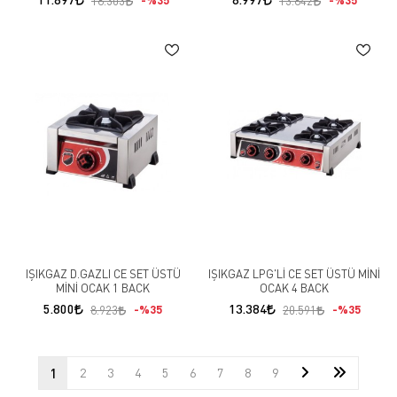
18.303
13.842
IŞIKGAZ D.GAZLI CE SET ÜSTÜ
IŞIKGAZ LPG'Lİ CE SET ÜSTÜ MİNİ
MİNİ OCAK 1 BACK
OCAK 4 BACK
5.800
13.384
%35
%35
8.923
20.591
1
2
3
4
5
6
7
8
9