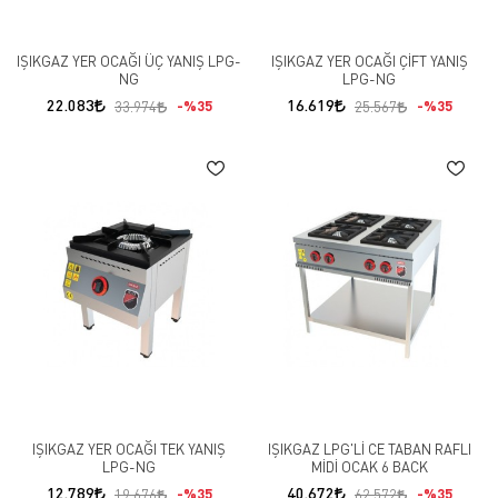
IŞIKGAZ YER OCAĞI ÜÇ YANIŞ LPG-
IŞIKGAZ YER OCAĞI ÇİFT YANIŞ
NG
LPG-NG
22.083
16.619
%35
%35
33.974
25.567
IŞIKGAZ YER OCAĞI TEK YANIŞ
IŞIKGAZ LPG'Lİ CE TABAN RAFLI
LPG-NG
MİDİ OCAK 6 BACK
12.789
40.672
%35
%35
19.676
62.572