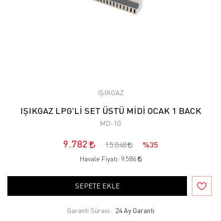
IŞIKGAZ
IŞIKGAZ LPG'Lİ SET ÜSTÜ MİDİ OCAK 1 BACK
MD-1G
9.782
15.048
%35
Havale Fiyatı:
9.586
SEPETE EKLE
Garanti Süresi:
24 Ay Garanti