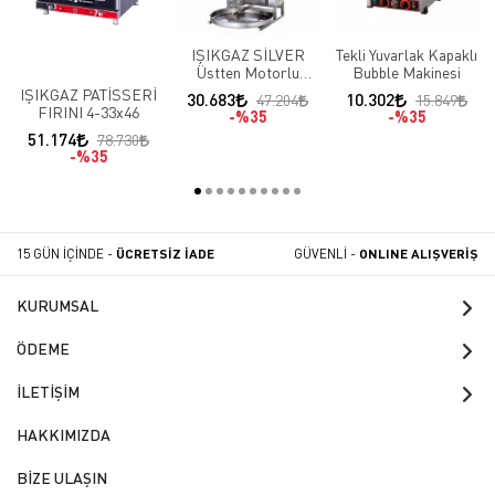
IŞIKGAZ SİLVER
Tekli Yuvarlak Kapaklı
Üstten Motorlu
Bubble Makinesi
Doğalgazlı CE Döner
IŞIKGAZ PATİSSERİ
30.683
10.302
47.204
15.849
Ocağı 5 Radyanlı
FIRINI 4-33x46
%35
%35
51.174
78.730
%35
15 GÜN İÇİNDE -
ÜCRETSİZ İADE
GÜVENLİ -
ONLINE ALIŞVERİŞ
KURUMSAL
ÖDEME
İLETİŞİM
HAKKIMIZDA
BİZE ULAŞIN