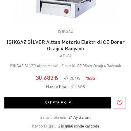
IŞIKGAZ
IŞIKGAZ SİLVER Alttan Motorlu Elektrikli CE Döner
Ocağı 4 Radyanlı
AD-04
IŞIKGAZ SİLVER Alttan Motorlu Elektrikli CE Döner Ocağı 4 Radyanlı
30.683
47.204
%35
Havale Fiyatı:
30.069
SEPETE EKLE
Garanti Süresi:
24 Ay Garanti
Kargo Bilgisi:
2 iş günü içinde kargoda