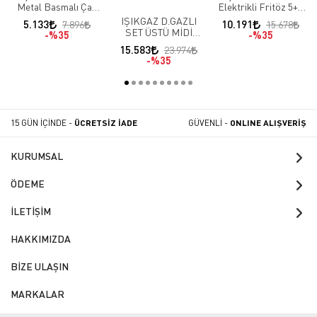
Metal Basmalı Çay
Elektrikli Fritöz 5+5
Makinesi 80 Bardak 9
LT
IŞIKGAZ D.GAZLI
5.133
10.191
7.896
15.678
LT
SET ÜSTÜ MİDİ
%35
%35
OCAK 2 BACK
15.583
23.974
%35
15 GÜN İÇİNDE -
ÜCRETSİZ İADE
GÜVENLİ -
ONLINE ALIŞVERİŞ
KURUMSAL
ÖDEME
İLETİŞİM
HAKKIMIZDA
BİZE ULAŞIN
MARKALAR