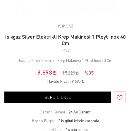
IŞIKGAZ
Işıkgaz Silver Elektrikli Krep Makinesi 1 Pleyt İnox 40
Cm
2177
Işıkgaz Silver Elektrikli Krep Makinesi 1 Pleyt İnox 40 Cm
9.893
15.220
%35
Havale Fiyatı:
9.695
SEPETE EKLE
Garanti Süresi:
24 Ay Garanti
Kargo Bilgisi:
2 iş günü içinde kargoda
İade Bilgisi: