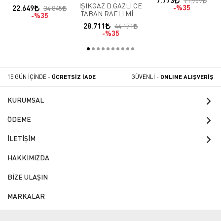
7.773
11.959
Dilim
IŞIKGAZ D.GAZLI CE
22.649
%35
34.845
TABAN RAFLI MİDİ
%35
OCAK 4 BACK
28.711
44.171
%35
15 GÜN İÇİNDE -
ÜCRETSİZ İADE
GÜVENLİ -
ONLINE ALIŞVERİŞ
KURUMSAL
ÖDEME
İLETİŞİM
HAKKIMIZDA
BİZE ULAŞIN
MARKALAR